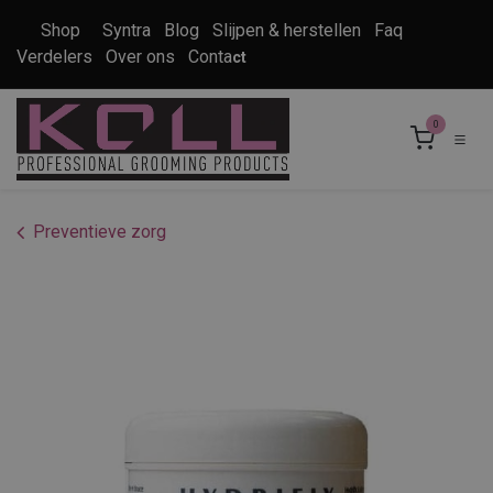
Overslaan naar inhoud
Shop
Syntra
Blog
Slijpen & herstellen
Faq
Verdelers
Over ons
Conta
ct
0
Preventieve zorg