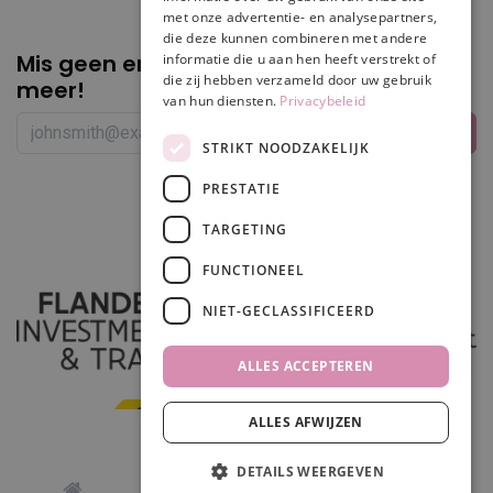
met onze advertentie- en analysepartners,
die deze kunnen combineren met andere
Mis geen enkele
promotie of korting
informatie die u aan hen heeft verstrekt of
die zij hebben verzameld door uw gebruik
meer!
van hun diensten.
Privacybeleid
STRIKT NOODZAKELIJK
PRESTATIE
Volg ons
TARGETING
FUNCTIONEEL
NIET-GECLASSIFICEERD
ALLES ACCEPTEREN
ALLES AFWIJZEN
In winkelwagen
DETAILS WEERGEVEN
0