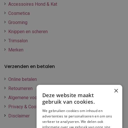
Accessoires Hond & Kat
Cosmetica
Grooming
Knippen en scheren
Trimsalon
Merken
Verzenden en betalen
Online betalen
Retourneren
×
Deze website maakt
Algemene voorwaarden
gebruik van cookies.
Privacy & Cookie policy
We gebruiken cookies om inhoud en
Disclaimer
advertenties te personaliseren en om ons
verkeer te analyseren. We delen ook
informatie over uw gebruik van onze site