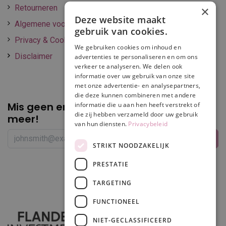
Retourneren
×
Deze website maakt
Algemene voorwaarden
gebruik van cookies.
Privacy & Cookie policy
We gebruiken cookies om inhoud en
Disclaimer
advertenties te personaliseren en om ons
verkeer te analyseren. We delen ook
informatie over uw gebruik van onze site
met onze advertentie- en analysepartners,
die deze kunnen combineren met andere
Mis geen enkele
promotie of korting
informatie die u aan hen heeft verstrekt of
die zij hebben verzameld door uw gebruik
meer!
van hun diensten.
Privacybeleid
STRIKT NOODZAKELIJK
PRESTATIE
Volg ons
TARGETING
FUNCTIONEEL
NIET-GECLASSIFICEERD