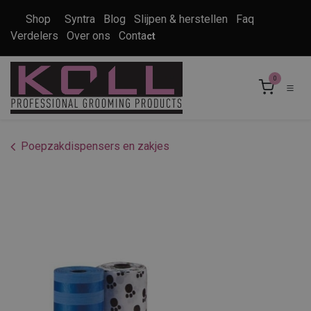
Overslaan naar inhoud
Shop
Syntra
Blog
Slijpen & herstellen
Faq
Verdelers
Over ons
Conta
ct
0
Poepzakdispensers en zakjes