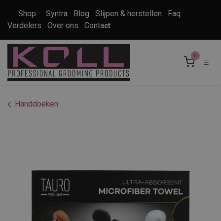
Overslaan naar inhoud
Shop
Syntra
Blog
Slijpen & herstellen
Faq
Verdelers
Over ons
Conta
ct
0
Handdoeken