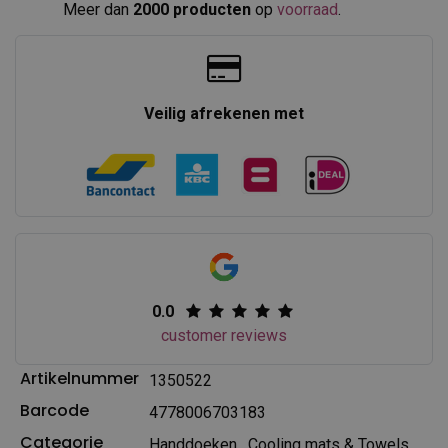
Meer dan
2000 producten
op
voorraad
.​
Veilig afrekenen met
0.0
customer reviews
Artikelnummer
1350522
Barcode
4778006703183
Categorie
Handdoeken
,
Cooling mats & Towels
,