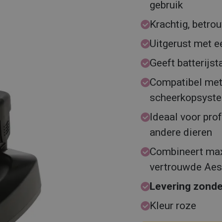
gebruik
Krachtig, betr
Uitgerust met e
Geeft batterij
Compatibel met
scheerkopsyst
Ideaal voor pro
andere dieren
Combineert max
vertrouwde Aes
Levering zonde
Kleur roze