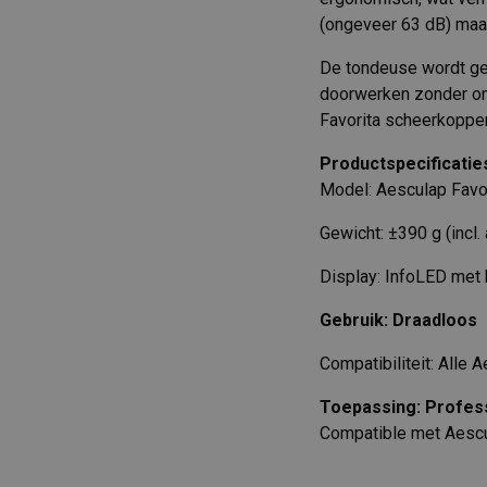
(ongeveer 63 dB) maak
De tondeuse wordt gele
doorwerken zonder ond
Favorita scheerkoppen,
Productspecificatie
Model: Aesculap Favo
Gewicht: ±390 g (incl.
Display: InfoLED met b
Gebruik: Draadloos
Compatibiliteit: Alle
Toepassing: Profess
Compatible met Aescu