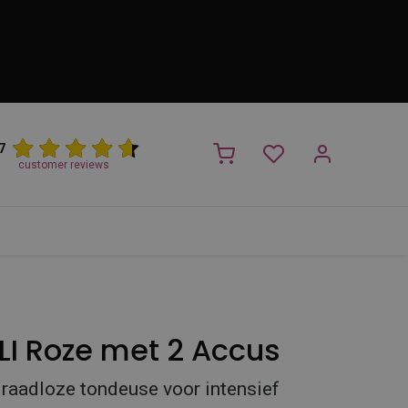
7
customer reviews
PROMO
NIEUW!
Trimsalon
Merken
Outlet
Nieuw
LI Roze met 2 Accus
raadloze tondeuse voor intensief