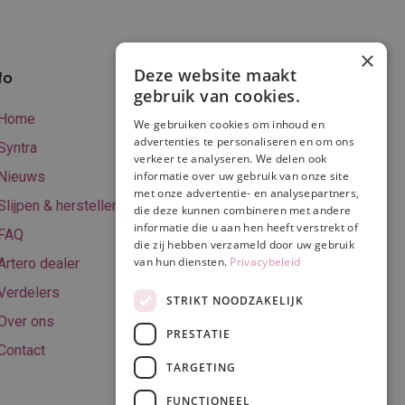
×
Deze website maakt
fo
Verzenden en
gebruik van cookies.
betalen
Home
We gebruiken cookies om inhoud en
Online betalen
advertenties te personaliseren en om ons
Syntra
verkeer te analyseren. We delen ook
Retourneren
Nieuws
informatie over uw gebruik van onze site
met onze advertentie- en analysepartners,
Algemene
Slijpen & herstellen
die deze kunnen combineren met andere
voorwaarden
informatie die u aan hen heeft verstrekt of
FAQ
Privacy & Cookie
die zij hebben verzameld door uw gebruik
van hun diensten.
Privacybeleid
Artero dealer
policy
Verdelers
Disclaimer
STRIKT NOODZAKELIJK
Over ons
PRESTATIE
Contact
TARGETING
Volg ons
FUNCTIONEEL