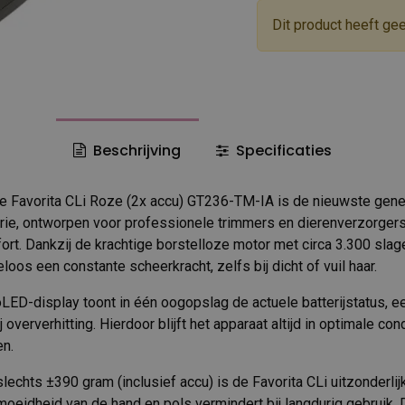
Dit product heeft ge
Beschrijving
Specificaties
 Favorita CLi Roze (2x accu) GT236-TM-IA is de nieuwste gener
rie, ontworpen voor professionele trimmers en dierenverzorgers
ort. Dankzij de krachtige borstelloze motor met circa 3.300 slag
os een constante scheerkracht, zelfs bij dicht of vuil haar.
LED-display toont in één oogopslag de actuele batterijstatus, 
oververhitting. Hierdoor blijft het apparaat altijd in optimale con
en.
echts ±390 gram (inclusief accu) is de Favorita CLi uitzonderlijk
oeidheid van de hand en pols vermindert bij langdurig gebruik. D