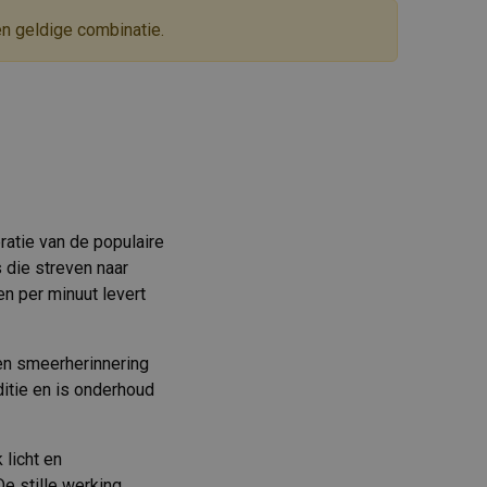
en geldige combinatie.
atie van de populaire
 die streven naar
en per minuut levert
een smeerherinnering
ditie en is onderhoud
 licht en
e stille werking