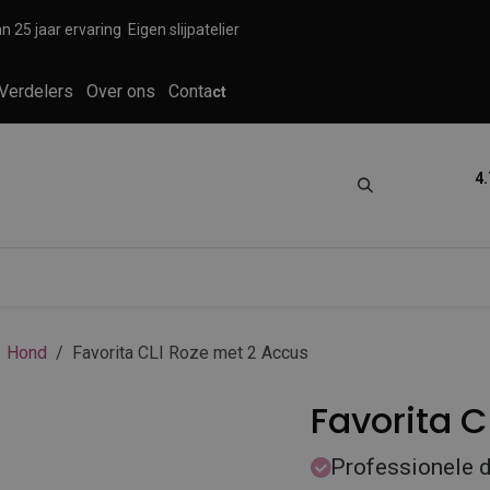
n 25 jaar ervaring
Eigen slijpatelier
Verdelers
Over ons
Conta
ct
4.
tica
Grooming
Knippen en scheren
Hond
Favorita CLI Roze met 2 Accus
Favorita C
Professionele d