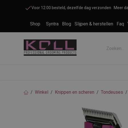
Overslaan naar inhoud
Voor 12:00 besteld, dezelfde dag verzonden
Meer da
Shop
Syntra
Blog
Slijpen & herstellen
Faq
Accessoires honden en katten
Cosme
Winkel
Knippen en scheren
Tondeuses