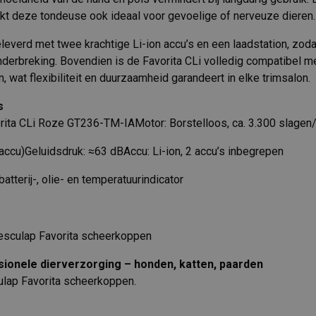
t deze tondeuse ook ideaal voor gevoelige of nerveuze dieren.
verd met twee krachtige Li-ion accu’s en een laadstation, zodat 
erbreking. Bovendien is de Favorita CLi volledig compatibel me
 wat flexibiliteit en duurzaamheid garandeert in elke trimsalon.
s
rita CLi Roze GT236-TM-IAMotor: Borstelloos, ca. 3.300 slagen
 accu)Geluidsdruk: ≈63 dBAccu: Li-ion, 2 accu’s inbegrepen
atterij-, olie- en temperatuurindicator
 Aesculap Favorita scheerkoppen
ionele dierverzorging – honden, katten, paarden
lap Favorita scheerkoppen.