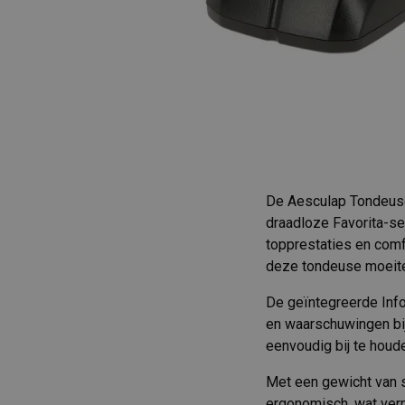
De Aesculap Tondeuse
draadloze Favorita-se
topprestaties en comf
deze tondeuse moeitelo
De geïntegreerde Info
en waarschuwingen bij 
eenvoudig bij te houd
Met een gewicht van sl
ergonomisch, wat verm