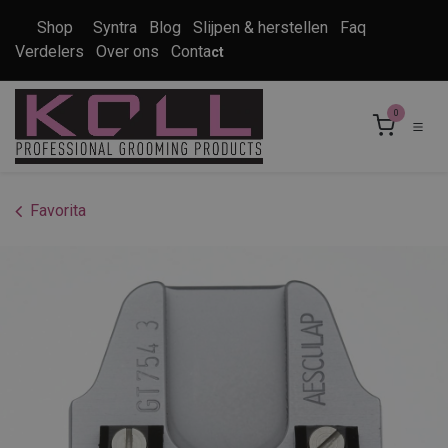
Overslaan naar inhoud
Shop
Syntra
Blog
Slijpen & herstellen
Faq
Verdelers
Over ons
Conta
ct
0
Favorita