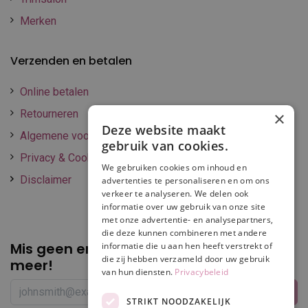
Merken
Verzenden en betalen
Online betalen
Retourneren
×
Deze website maakt
Algemene voorwaarden
gebruik van cookies.
Privacy & Cookie policy
We gebruiken cookies om inhoud en
Disclaimer
advertenties te personaliseren en om ons
verkeer te analyseren. We delen ook
informatie over uw gebruik van onze site
met onze advertentie- en analysepartners,
die deze kunnen combineren met andere
Mis geen enkele
promotie of korting
informatie die u aan hen heeft verstrekt of
die zij hebben verzameld door uw gebruik
meer!
van hun diensten.
Privacybeleid
STRIKT NOODZAKELIJK