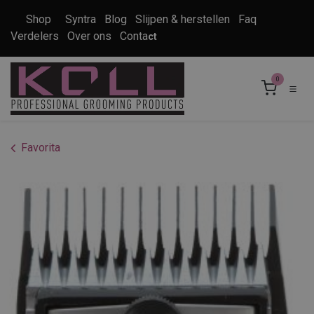
Overslaan naar inhoud
Shop
Syntra
Blog
Slijpen & herstellen
Faq
Verdelers
Over ons
Conta
ct
0
Favorita