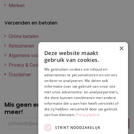
Merken
Verzenden en betalen
Online betalen
Retourneren
×
Deze website maakt
Algemene voorwaarden
gebruik van cookies.
Privacy & Cookie policy
We gebruiken cookies om inhoud en
Disclaimer
advertenties te personaliseren en om ons
verkeer te analyseren. We delen ook
informatie over uw gebruik van onze site
met onze advertentie- en analysepartners,
die deze kunnen combineren met andere
Mis geen enkele
promotie of korting
informatie die u aan hen heeft verstrekt of
die zij hebben verzameld door uw gebruik
meer!
van hun diensten.
Privacybeleid
STRIKT NOODZAKELIJK