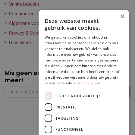
Online betalen
Retourneren
×
Deze website maakt
Algemene voorwaarden
gebruik van cookies.
Privacy & Cookie policy
We gebruiken cookies om inhoud en
Disclaimer
advertenties te personaliseren en om ons
verkeer te analyseren. We delen ook
informatie over uw gebruik van onze site
met onze advertentie- en analysepartners,
die deze kunnen combineren met andere
Mis geen enkele
promotie of korting
informatie die u aan hen heeft verstrekt of
die zij hebben verzameld door uw gebruik
meer!
van hun diensten.
Privacybeleid
STRIKT NOODZAKELIJK
PRESTATIE
Volg ons
TARGETING
FUNCTIONEEL