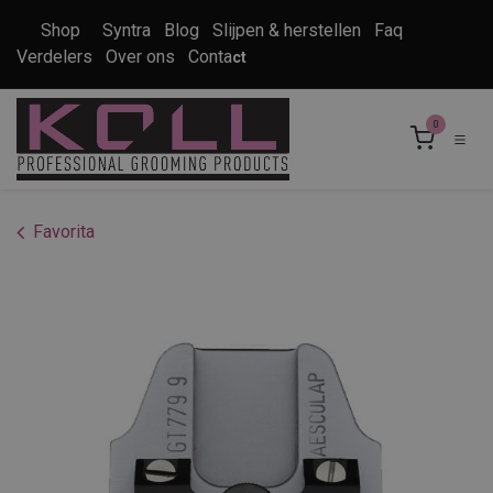
Overslaan naar inhoud
Shop
Syntra
Blog
Slijpen & herstellen
Faq
Verdelers
Over ons
Conta
ct
0
Favorita