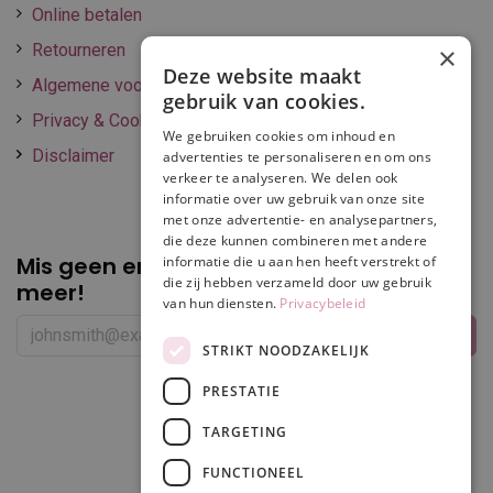
Online betalen
Retourneren
×
Deze website maakt
Algemene voorwaarden
gebruik van cookies.
Privacy & Cookie policy
We gebruiken cookies om inhoud en
Disclaimer
advertenties te personaliseren en om ons
verkeer te analyseren. We delen ook
informatie over uw gebruik van onze site
met onze advertentie- en analysepartners,
die deze kunnen combineren met andere
Mis geen enkele
promotie of korting
informatie die u aan hen heeft verstrekt of
die zij hebben verzameld door uw gebruik
meer!
van hun diensten.
Privacybeleid
STRIKT NOODZAKELIJK
PRESTATIE
Volg ons
TARGETING
FUNCTIONEEL