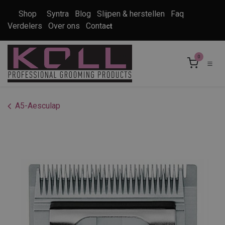
Overslaan naar inhoud
Shop
Syntra
Blog
Slijpen & herstellen
Faq
Verdelers
Over ons
Conta
ct
0
A5-Aesculap