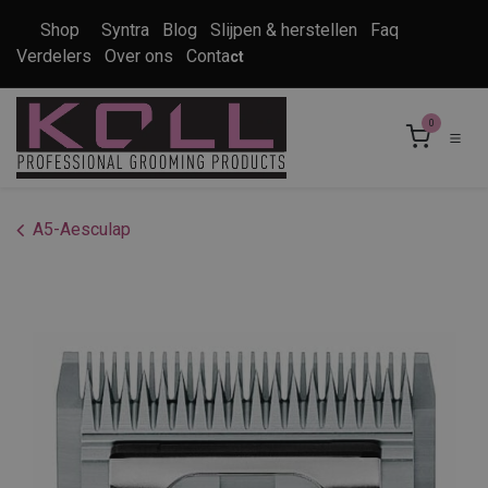
Overslaan naar inhoud
Shop
Syntra
Blog
Slijpen & herstellen
Faq
Verdelers
Over ons
Conta
ct
0
A5-Aesculap