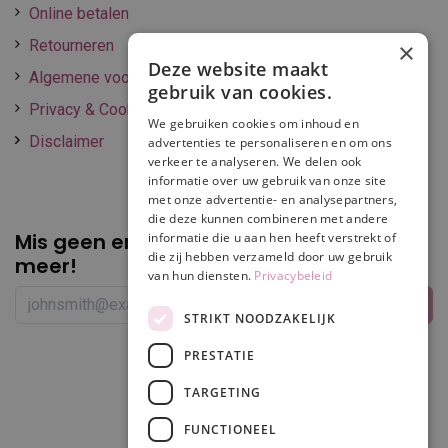
Online betalen
Retourneren
×
Deze website maakt
Algemene voorwaarden
gebruik van cookies.
Privacy & Cookie policy
We gebruiken cookies om inhoud en
Disclaimer
advertenties te personaliseren en om ons
verkeer te analyseren. We delen ook
informatie over uw gebruik van onze site
met onze advertentie- en analysepartners,
die deze kunnen combineren met andere
Mis geen enkele
promotie of korting
informatie die u aan hen heeft verstrekt of
die zij hebben verzameld door uw gebruik
meer!
van hun diensten.
Privacybeleid
STRIKT NOODZAKELIJK
PRESTATIE
Volg ons
TARGETING
FUNCTIONEEL