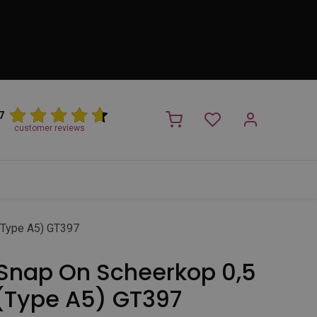
7
customer reviews
PROMO
NIEUW!
Trimsalon
Merken
Outlet
Nieuw
(Type A5) GT397
Snap On Scheerkop 0,5
Type A5) GT397