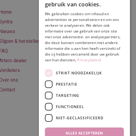
gebruik van cookies.
betalen
Home
We gebruiken cookies om inhoud en
Online betalen
advertenties te personaliseren en om ons
Syntra
verkeer te analyseren. We delen ook
Retourneren
Nieuws
informatie over uw gebruik van onze site
met onze advertentie- en analysepartners,
Algemene
Slijpen & herstellen
die deze kunnen combineren met andere
voorwaarden
informatie die u aan hen heeft verstrekt of
FAQ
Privacy & Cookie
die zij hebben verzameld door uw gebruik
van hun diensten.
Privacybeleid
Artero dealer
policy
Verdelers
Disclaimer
STRIKT NOODZAKELIJK
Over ons
PRESTATIE
Contact
TARGETING
Volg ons
FUNCTIONEEL
NIET-GECLASSIFICEERD
ALLES ACCEPTEREN