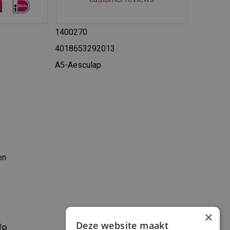
1400270
4018653292013
A5-Aesculap
en
×
Deze website maakt
fo
Verzenden en