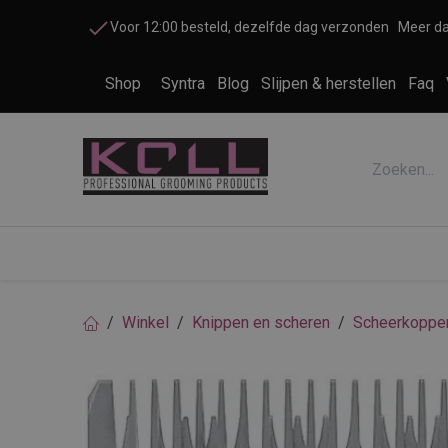
Overslaan naar inhoud
Voor 12:00 besteld, dezelfde dag verzonden
Meer da
Shop
Syntra
Blog
Slijpen & herstellen
Faq
Accessoires honden en katten
Cosme
Winkel
Knippen en scheren
Scheerkoppe