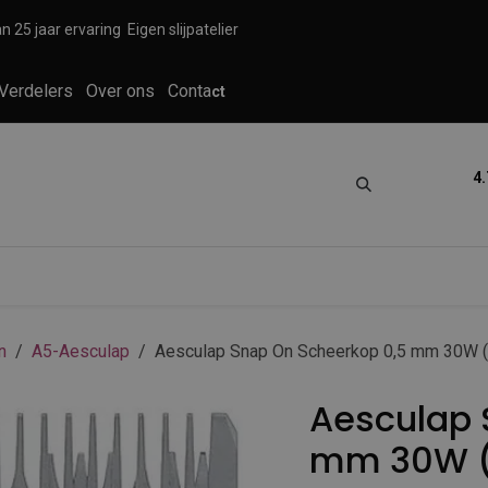
n 25 jaar ervaring
Eigen slijpatelier
Verdelers
Over ons
Conta
ct
4.
tica
Grooming
Knippen en scheren
n
A5-Aesculap
Aesculap Snap On Scheerkop 0,5 mm 30W 
Aesculap 
mm 30W (