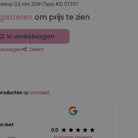
eerkop 0,5 mm 30W (Type A5) GT397
gistreren
om prijs te zien
In winkelwagen
toevoegen
Delen
producten
op
voorraad
.​
en met
0.0
customer reviews