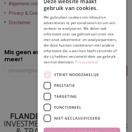
Deze website maakt
Algemene voorwaarden
gebruik van cookies.
Privacy & Cookie policy
We gebruiken cookies om inhoud en
Disclaimer
advertenties te personaliseren en om ons
verkeer te analyseren. We delen ook
informatie over uw gebruik van onze site
met onze advertentie- en analysepartners,
die deze kunnen combineren met andere
Mis geen enkele
promotie of korting
informatie die u aan hen heeft verstrekt of
die zij hebben verzameld door uw gebruik
meer!
van hun diensten.
Privacybeleid
STRIKT NOODZAKELIJK
PRESTATIE
Volg ons
TARGETING
FUNCTIONEEL
NIET-GECLASSIFICEERD