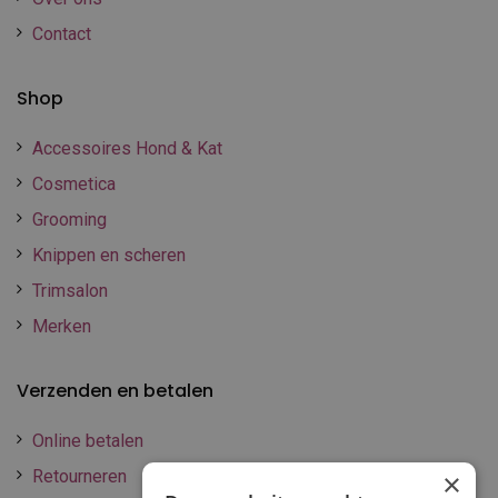
Contact
Shop
Accessoires Hond & Kat
Cosmetica
Grooming
Knippen en scheren
Trimsalon
Merken
Verzenden en betalen
Online betalen
Retourneren
×