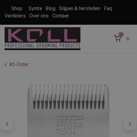
Overslaan naar inhoud
Shop
Syntra
Blog
Slijpen & herstellen
Faq
Verdelers
Over ons
Conta
ct
0
A5-Oster