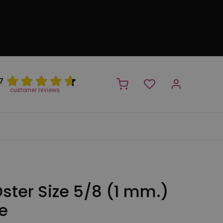
7
customer reviews
PROMO
NIEUW!
Trimsalon
Merken
Outlet
Nieuw
ster Size 5/8 (1 mm.)
e