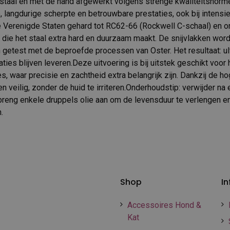
taal en met de hand afgewerkt volgens strenge kwaliteitsnorme
e, langdurige scherpte en betrouwbare prestaties, ook bij intensi
e Verenigde Staten gehard tot RC62-66 (Rockwell C-schaal) en o
die het staal extra hard en duurzaam maakt. De snijvlakken wor
n getest met de beproefde processen van Oster. Het resultaat: 
aties blijven leveren.Deze uitvoering is bij uitstek geschikt voor
s, waar precisie en zachtheid extra belangrijk zijn. Dankzij de ho
en veilig, zonder de huid te irriteren.Onderhoudstip: verwijder na
reng enkele druppels olie aan om de levensduur te verlengen e
.
Shop
In
Accessoires Hond &
Kat