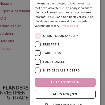
Retourneren
Nieuws
informatie over uw gebruik van onze site
met onze advertentie- en analysepartners,
Algemene
Slijpen & herstellen
die deze kunnen combineren met andere
voorwaarden
informatie die u aan hen heeft verstrekt of
FAQ
Privacy & Cookie
die zij hebben verzameld door uw gebruik
van hun diensten.
Privacybeleid
Artero dealer
policy
Verdelers
Disclaimer
STRIKT NOODZAKELIJK
Over ons
PRESTATIE
Contact
TARGETING
Volg ons
FUNCTIONEEL
NIET-GECLASSIFICEERD
ALLES ACCEPTEREN
ALLES AFWIJZEN
DETAILS WEERGEVEN