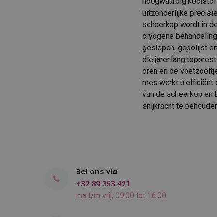
hoogwaardig koolstofs
uitzonderlijke precisi
scheerkop wordt in d
cryogene behandeling 
geslepen, gepolijst e
die jarenlang topprest
oren en de voetzooltje
mes werkt u efficiënt 
van de scheerkop en b
snijkracht te behouden
Bel ons via
+32 89 353 421
ma t/m vrij, 09:00 tot 16:00