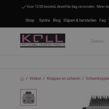
Overslaan naar inhoud
Voor 12:00 besteld, dezelfde dag verzonden
Meer da
Shop
Syntra
Blog
Slijpen & herstellen
Faq
Accessoires honden en katten
Cosme
Winkel
Knippen en scheren
Scheerkoppe