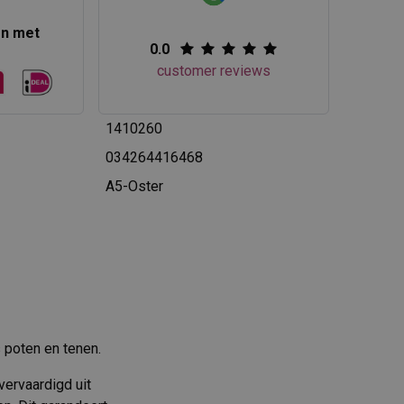
en met
0.0
customer reviews
1410260
034264416468
A5-Oster
 poten en tenen.
vervaardigd uit