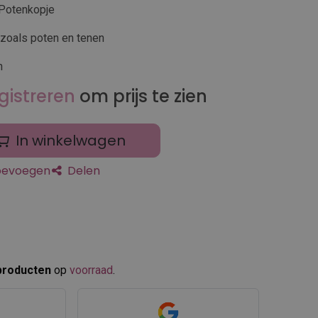
 Potenkopje
 zoals poten en tenen
n
gistreren
om prijs te zien
In winkelwagen
toevoegen
Delen
producten
op
voorraad
.​