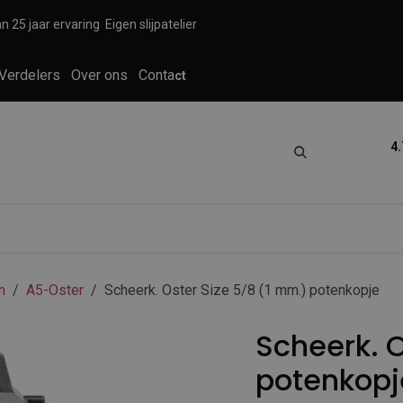
n 25 jaar ervaring
Eigen slijpatelier
Verdelers
Over ons
Conta
ct
4.
tica
Grooming
Knippen en scheren
n
A5-Oster
Scheerk. Oster Size 5/8 (1 mm.) potenkopje
Scheerk. O
potenkopj