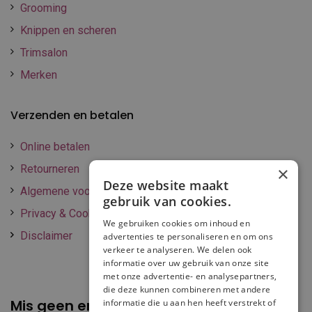
Grooming
Knippen en scheren
Trimsalon
Merken
Verzenden en betalen
Online betalen
Retourneren
×
Deze website maakt
Algemene voorwaarden
gebruik van cookies.
Privacy & Cookie policy
We gebruiken cookies om inhoud en
Disclaimer
advertenties te personaliseren en om ons
verkeer te analyseren. We delen ook
informatie over uw gebruik van onze site
met onze advertentie- en analysepartners,
die deze kunnen combineren met andere
Mis geen enkele
promotie of korting
informatie die u aan hen heeft verstrekt of