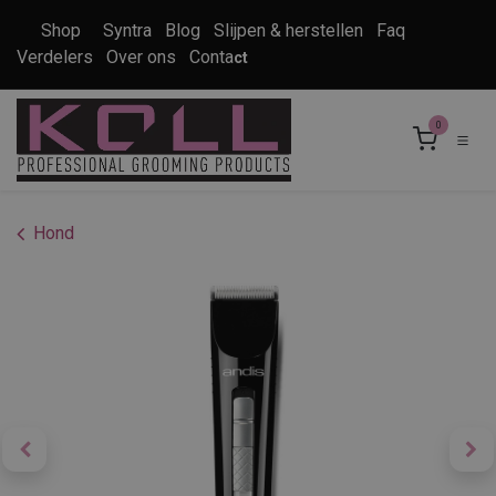
Overslaan naar inhoud
Shop
Syntra
Blog
Slijpen & herstellen
Faq
Verdelers
Over ons
Conta
ct
0
Hond