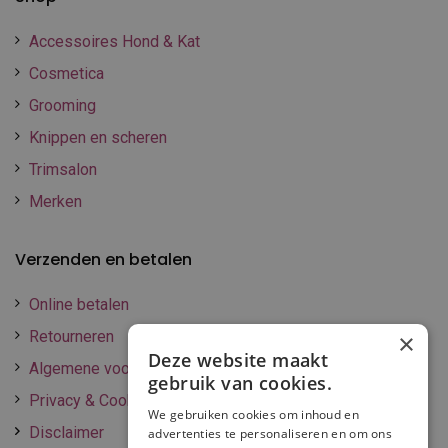
Accessoires Hond & Kat
Cosmetica
Grooming
Knippen en scheren
Trimsalon
Merken
Verzenden en betalen
Online betalen
Retourneren
×
Deze website maakt
Algemene voorwaarden
gebruik van cookies.
Privacy & Cookie policy
We gebruiken cookies om inhoud en
Disclaimer
advertenties te personaliseren en om ons