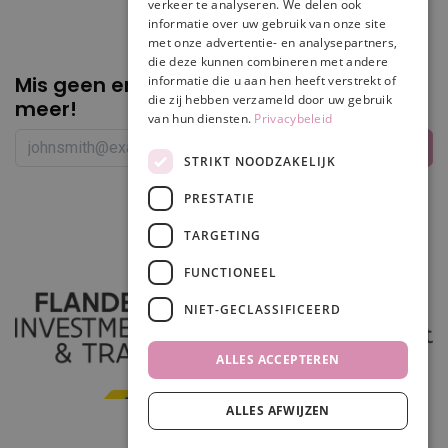
verkeer te analyseren. We delen ook
informatie over uw gebruik van onze site
met onze advertentie- en analysepartners,
die deze kunnen combineren met andere
Mis geen enkele
promotie of korting
informatie die u aan hen heeft verstrekt of
die zij hebben verzameld door uw gebruik
meer!
van hun diensten.
Privacybeleid
STRIKT NOODZAKELIJK
PRESTATIE
Volg ons
TARGETING
FUNCTIONEEL
NIET-GECLASSIFICEERD
ALLES ACCEPTEREN
ALLES AFWIJZEN
In winkelwagen