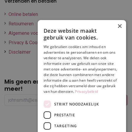
Verzenden en betalen
Online betalen
Retourneren
×
Deze website maakt
Algemene voorwaarden
gebruik van cookies.
Privacy & Cookie policy
We gebruiken cookies om inhoud en
Disclaimer
advertenties te personaliseren en om ons
verkeer te analyseren. We delen ook
informatie over uw gebruik van onze site
met onze advertentie- en analysepartners,
die deze kunnen combineren met andere
Mis geen enkele
promotie of korting
informatie die u aan hen heeft verstrekt of
die zij hebben verzameld door uw gebruik
meer!
van hun diensten.
Privacybeleid
STRIKT NOODZAKELIJK
PRESTATIE
Volg ons
TARGETING