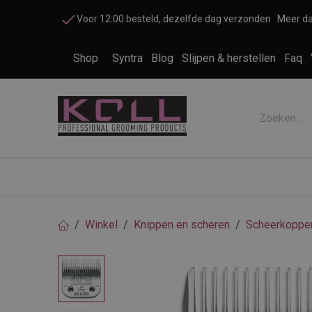
Overslaan naar inhoud
Voor 12:00 besteld, dezelfde dag verzonden
Meer da
Shop
Syntra
Blog
Slijpen & herstellen
Faq
Accessoires honden en katten
Cosme
Winkel
Knippen en scheren
Scheerkoppe