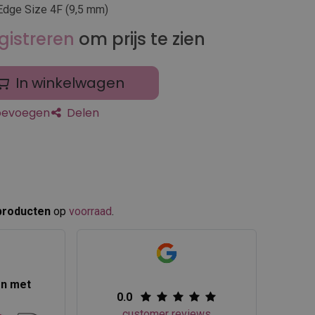
Edge Size 4F (9,5 mm)
gistreren
om prijs te zien
In winkelwagen
toevoegen
Delen
producten
op
voorraad
.​
en met
0.0
customer reviews