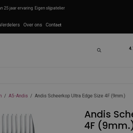
n 25 jaar ervaring
Eigen slijpatelier
Verdelers
Over ons
Conta
ct
4.
tica
Grooming
Knippen en scheren
n
A5-Andis
Andis Scheerkop Ultra Edge Size 4F (9mm.)
Andis Sche
4F (9mm.