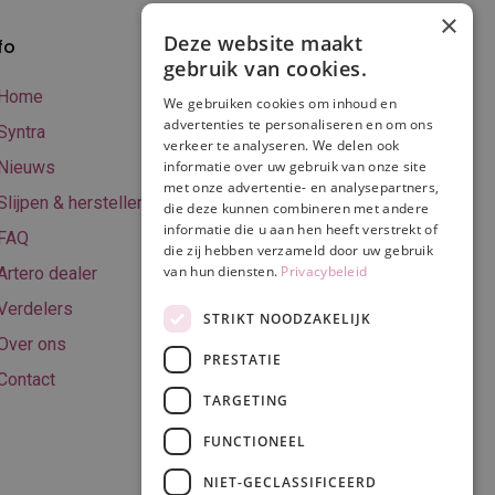
×
Deze website maakt
fo
Verzenden en
gebruik van cookies.
betalen
Home
We gebruiken cookies om inhoud en
Online betalen
advertenties te personaliseren en om ons
Syntra
verkeer te analyseren. We delen ook
Retourneren
Nieuws
informatie over uw gebruik van onze site
met onze advertentie- en analysepartners,
Algemene
Slijpen & herstellen
die deze kunnen combineren met andere
voorwaarden
informatie die u aan hen heeft verstrekt of
FAQ
Privacy & Cookie
die zij hebben verzameld door uw gebruik
van hun diensten.
Privacybeleid
Artero dealer
policy
Verdelers
Disclaimer
STRIKT NOODZAKELIJK
Over ons
PRESTATIE
Contact
TARGETING
Volg ons
FUNCTIONEEL
NIET-GECLASSIFICEERD