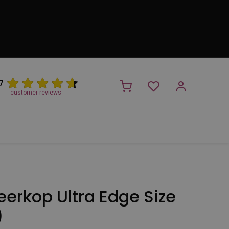
7
customer reviews
PROMO
NIEUW!
Trimsalon
Merken
Outlet
Nieuw
erkop Ultra Edge Size
)