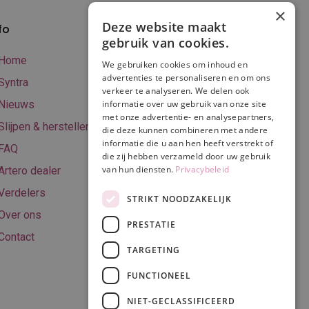
×
Deze website maakt
fo
Verzenden en
gebruik van cookies.
betalen
Home
We gebruiken cookies om inhoud en
Online betalen
advertenties te personaliseren en om ons
Syntra
verkeer te analyseren. We delen ook
Retourneren
Nieuws
informatie over uw gebruik van onze site
met onze advertentie- en analysepartners,
Algemene
Slijpen & herstellen
die deze kunnen combineren met andere
voorwaarden
informatie die u aan hen heeft verstrekt of
FAQ
Privacy & Cookie
die zij hebben verzameld door uw gebruik
van hun diensten.
Privacybeleid
Artero dealer
policy
Verdelers
Disclaimer
STRIKT NOODZAKELIJK
Over ons
PRESTATIE
Contact
TARGETING
Volg ons
FUNCTIONEEL
NIET-GECLASSIFICEERD