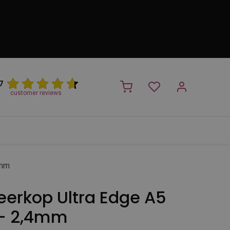
7
customer reviews
PROMO
NIEUW!
Trimsalon
Merken
Outlet
Nieuw
4mm
eerkop Ultra Edge A5
 - 2,4mm