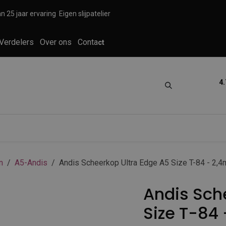
n 25 jaar ervaring
Eigen slijpatelier
Verdelers
Over ons
Conta
ct
4.
tica
Grooming
Knippen en scheren
n
A5-Andis
Andis Scheerkop Ultra Edge A5 Size T-84 - 2,
Andis Sch
Size T-84