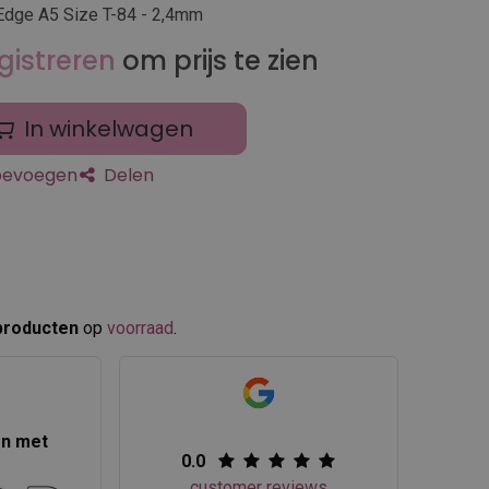
Edge A5 Size T-84 - 2,4mm
gistreren
om prijs te zien
In winkelwagen
toevoegen
Delen
producten
op
voorraad
.​
en met
0.0
customer reviews