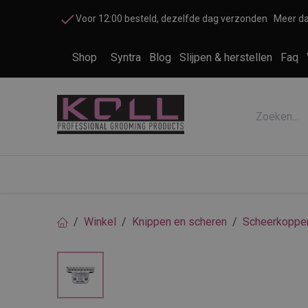
Overslaan naar inhoud
Voor 12:00 besteld, dezelfde dag verzonden
Meer da
Shop
Syntra
Blog
Slijpen & herstellen
Faq
Accessoires honden en katten
Cosme
Winkel
Knippen en scheren
Scheerkoppe