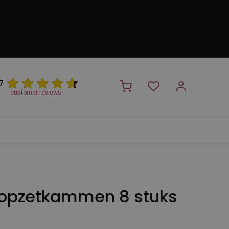
7
customer reviews
PROMO
NIEUW!
Trimsalon
Merken
Outlet
Nieuw
 opzetkammen 8 stuks