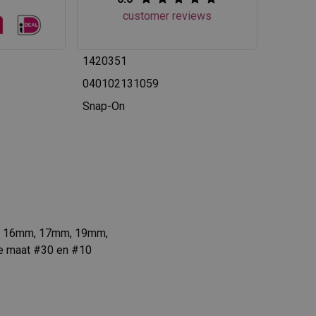
customer reviews
1420351
040102131059
Snap-On
n. 16mm, 17mm, 19mm,
e maat #30 en #10