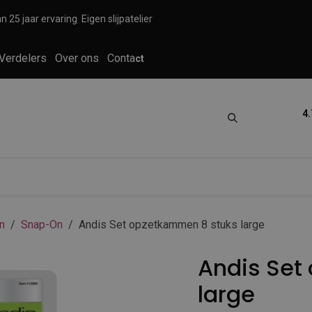
n 25 jaar ervaring
Eigen slijpatelier
Verdelers
Over ons
Conta
ct
4.
tica
Grooming
Knippen en scheren
n
Snap-On
Andis Set opzetkammen 8 stuks large
Andis Set
large