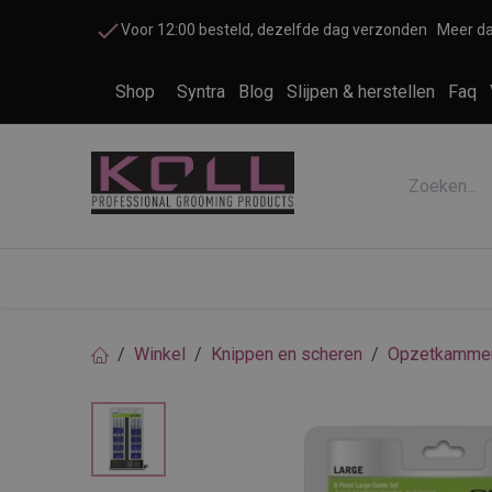
Overslaan naar inhoud
Voor 12:00 besteld, dezelfde dag verzonden
Meer da
Shop
Syntra
Blog
Slijpen & herstellen
Faq
Accessoires honden en katten
Cosme
Winkel
Knippen en scheren
Opzetkamme