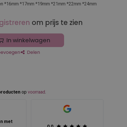
mmen *16mm *17mm *19mm *21mm *22mm *24mm
gistreren
om prijs te zien
In winkelwagen
toevoegen
Delen
producten
op
voorraad
.​
en met
0.0