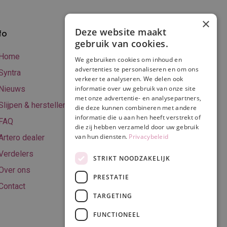
×
Deze website maakt
fo
Verzenden en
gebruik van cookies.
betalen
Home
We gebruiken cookies om inhoud en
Online betalen
advertenties te personaliseren en om ons
Syntra
verkeer te analyseren. We delen ook
Retourneren
Nieuws
informatie over uw gebruik van onze site
met onze advertentie- en analysepartners,
Algemene
Slijpen & herstellen
die deze kunnen combineren met andere
voorwaarden
informatie die u aan hen heeft verstrekt of
FAQ
Privacy & Cookie
die zij hebben verzameld door uw gebruik
van hun diensten.
Privacybeleid
Artero dealer
policy
Verdelers
Disclaimer
STRIKT NOODZAKELIJK
Over ons
PRESTATIE
Contact
TARGETING
Volg ons
FUNCTIONEEL