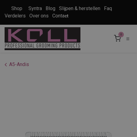
Overslaan naar inhoud
Shop
Syntra
Blog
Slijpen & herstellen
Faq
Verdelers
Over ons
Conta
ct
0
A5-Andis