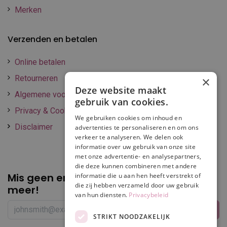
Merken
Verzenden en betalen
Online betalen
Retourneren
×
Deze website maakt
Algemene voorwaarden
gebruik van cookies.
Privacy & Cookie policy
We gebruiken cookies om inhoud en
Disclaimer
advertenties te personaliseren en om ons
verkeer te analyseren. We delen ook
informatie over uw gebruik van onze site
met onze advertentie- en analysepartners,
die deze kunnen combineren met andere
Mis geen enkele
promotie of korting
informatie die u aan hen heeft verstrekt of
die zij hebben verzameld door uw gebruik
meer!
van hun diensten.
Privacybeleid
STRIKT NOODZAKELIJK