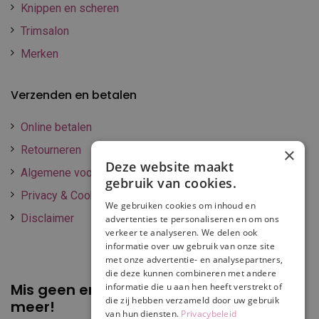
Knippen en scheren
Trimsalon
Merken
Verzenden en betalen
Online betalen
Retourneren
×
Deze website maakt
Algemene voorwaarden
gebruik van cookies.
Privacy & Cookie policy
We gebruiken cookies om inhoud en
Disclaimer
advertenties te personaliseren en om ons
verkeer te analyseren. We delen ook
informatie over uw gebruik van onze site
met onze advertentie- en analysepartners,
die deze kunnen combineren met andere
Mis geen enkele
promotie of korting
informatie die u aan hen heeft verstrekt of
die zij hebben verzameld door uw gebruik
meer!
van hun diensten.
Privacybeleid