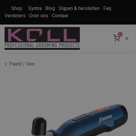
Overslaan naar inhoud
Shop
Syntra
Blog
Slijpen & herstellen
Faq
Verdelers
Over ons
Conta
ct
0
Paard / Vee