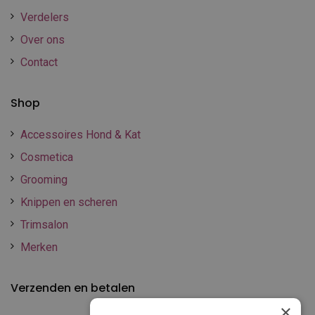
Verdelers
Over ons
Contact
Shop
Accessoires Hond & Kat
Cosmetica
Grooming
Knippen en scheren
Trimsalon
Merken
Verzenden en betalen
×