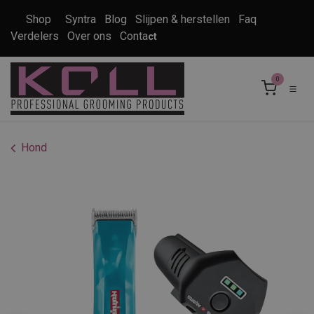
Overslaan naar inhoud
Shop
Syntra
Blog
Slijpen & herstellen
Faq
Verdelers
Over ons
Conta
ct
0
Hond