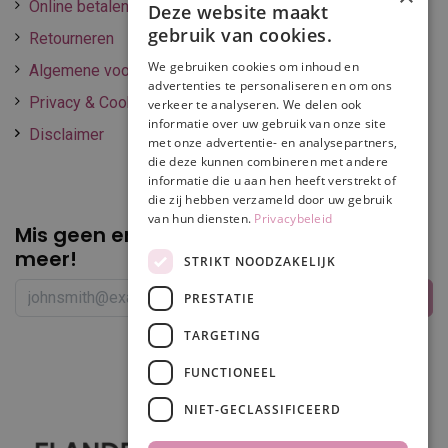
Online betalen
Deze website maakt
gebruik van cookies.
Retourneren
We gebruiken cookies om inhoud en
Algemene voorwaarden
advertenties te personaliseren en om ons
Privacy & Cookie policy
verkeer te analyseren. We delen ook
informatie over uw gebruik van onze site
Disclaimer
met onze advertentie- en analysepartners,
die deze kunnen combineren met andere
informatie die u aan hen heeft verstrekt of
die zij hebben verzameld door uw gebruik
van hun diensten.
Privacybeleid
Mis geen enkele
promotie of korting
meer!
STRIKT NOODZAKELIJK
PRESTATIE
TARGETING
Volg ons
FUNCTIONEEL
NIET-GECLASSIFICEERD