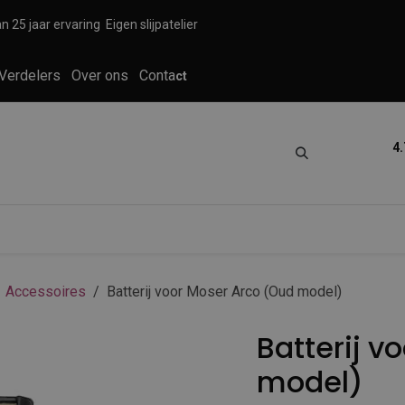
n 25 jaar ervaring
Eigen slijpatelier
Verdelers
Over ons
Conta
ct
4.
tica
Grooming
Knippen en scheren
Accessoires
Batterij voor Moser Arco (Oud model)
Batterij v
model)