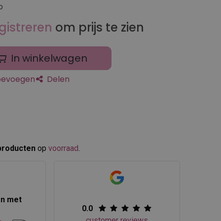
o
gistreren
om prijs te zien
In winkelwagen
toevoegen
Delen
producten
op
voorraad
.​
en met
0.0
customer reviews