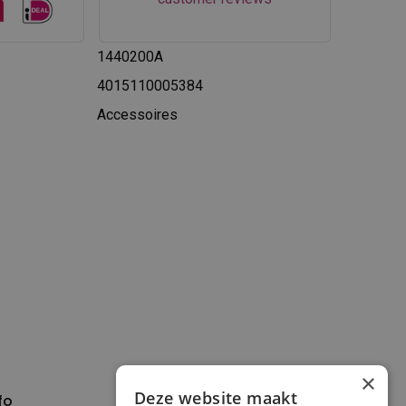
1440200A
4015110005384
Accessoires
×
Deze website maakt
fo
Verzenden en