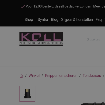
Overslaan naar inhoud
Voor 12:00 besteld, dezelfde dag verzonden
Meer da
Shop
Syntra
Blog
Slijpen & herstellen
Faq
Accessoires honden en katten
Cosme
Winkel
Knippen en scheren
Tondeuses