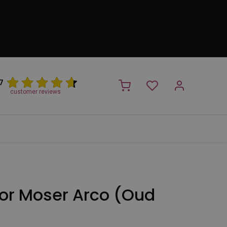
7
customer reviews
PROMO
NIEUW!
Trimsalon
Merken
Outlet
Nieuw
oor Moser Arco (Oud