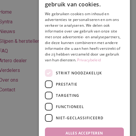
gebruik van cookies.
betalen
Home
We gebruiken cookies om inhoud en
Online betalen
advertenties te personaliseren en om ons
Syntra
verkeer te analyseren. We delen ook
Retourneren
Nieuws
informatie over uw gebruik van onze site
met onze advertentie- en analysepartners,
Algemene
Slijpen & herstellen
die deze kunnen combineren met andere
voorwaarden
informatie die u aan hen heeft verstrekt of
FAQ
Privacy & Cookie
die zij hebben verzameld door uw gebruik
van hun diensten.
Privacybeleid
Artero dealer
policy
Verdelers
Disclaimer
STRIKT NOODZAKELIJK
Over ons
PRESTATIE
Contact
TARGETING
Volg ons
FUNCTIONEEL
NIET-GECLASSIFICEERD
ALLES ACCEPTEREN