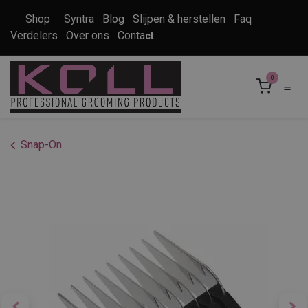
Overslaan naar inhoud
Shop
Syntra
Blog
Slijpen & herstellen
Faq
Verdelers
Over ons
Conta
ct
0
Snap-On