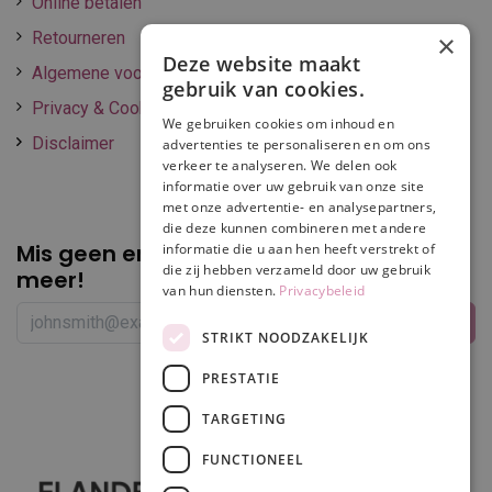
Online betalen
Retourneren
×
Deze website maakt
Algemene voorwaarden
gebruik van cookies.
Privacy & Cookie policy
We gebruiken cookies om inhoud en
Disclaimer
advertenties te personaliseren en om ons
verkeer te analyseren. We delen ook
informatie over uw gebruik van onze site
met onze advertentie- en analysepartners,
die deze kunnen combineren met andere
Mis geen enkele
promotie of korting
informatie die u aan hen heeft verstrekt of
die zij hebben verzameld door uw gebruik
meer!
van hun diensten.
Privacybeleid
STRIKT NOODZAKELIJK
PRESTATIE
Volg ons
TARGETING
FUNCTIONEEL