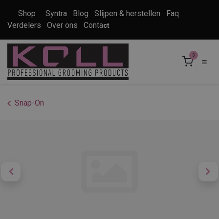
Overslaan naar inhoud
Shop
Syntra
Blog
Slijpen & herstellen
Faq
Verdelers
Over ons
Conta
ct
0
Snap-On