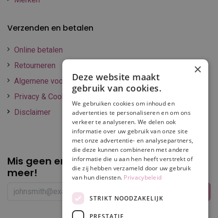
Verzenden en betalen
Online betalen
Retourneren
×
Deze website maakt
Algemene voorwaarden
gebruik van cookies.
Privacy & Cookie policy
We gebruiken cookies om inhoud en
Disclaimer
advertenties te personaliseren en om ons
verkeer te analyseren. We delen ook
informatie over uw gebruik van onze site
met onze advertentie- en analysepartners,
die deze kunnen combineren met andere
Mis geen enkele
promotie of korting
informatie die u aan hen heeft verstrekt of
die zij hebben verzameld door uw gebruik
meer!
van hun diensten.
Privacybeleid
STRIKT NOODZAKELIJK
PRESTATIE
Volg ons