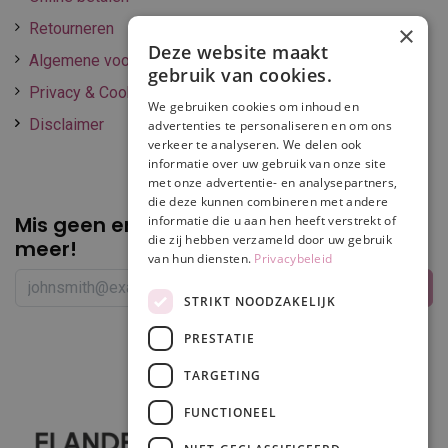
Retourneren
×
Deze website maakt
Algemene voorwaarden
gebruik van cookies.
Privacy & Cookie policy
We gebruiken cookies om inhoud en
Disclaimer
advertenties te personaliseren en om ons
verkeer te analyseren. We delen ook
informatie over uw gebruik van onze site
met onze advertentie- en analysepartners,
die deze kunnen combineren met andere
Mis geen enkele
promotie of korting
informatie die u aan hen heeft verstrekt of
die zij hebben verzameld door uw gebruik
meer!
van hun diensten.
Privacybeleid
STRIKT NOODZAKELIJK
PRESTATIE
Volg ons
TARGETING
FUNCTIONEEL