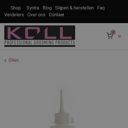
Overslaan naar inhoud
Shop
Syntra
Blog
Slijpen & herstellen
Faq
Verdelers
Over ons
Conta
ct
0
Oliën