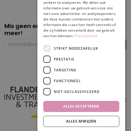
verkeer te analyseren. We delen ook
informatie over uw gebruik van onze site
met onze advertentie- en analysepartners,
die deze kunnen combineren met andere
Mis geen enkele
promotie of korting
informatie die u aan hen heeft verstrekt of
die zij hebben verzameld door uw gebruik
meer!
van hun diensten.
Privacybeleid
STRIKT NOODZAKELIJK
PRESTATIE
Volg ons
TARGETING
FUNCTIONEEL
NIET-GECLASSIFICEERD
ALLES ACCEPTEREN
ALLES AFWIJZEN
In winkelwagen