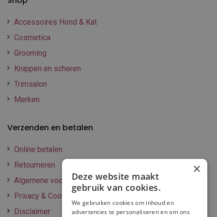
Shop
Accessoires Hond & Kat
Cosmetica
Grooming
Knippen en scheren
Trimsalon
Merken
Verzenden en betalen
Online betalen
Retourneren
×
Deze website maakt
Algemene voorwaarden
gebruik van cookies.
Privacy & Cookie policy
We gebruiken cookies om inhoud en
Disclaimer
advertenties te personaliseren en om ons