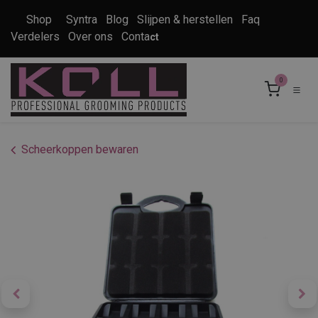
Overslaan naar inhoud
Shop
Syntra
Blog
Slijpen & herstellen
Faq
Verdelers
Over ons
Conta
ct
0
Scheerkoppen bewaren