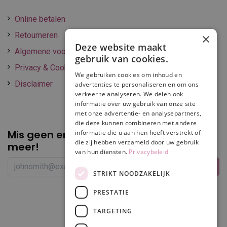
Online betalen
Retourneren
×
Deze website maakt
Algemene voorwaarden
gebruik van cookies.
Privacy & Cookie policy
We gebruiken cookies om inhoud en
Disclaimer
advertenties te personaliseren en om ons
verkeer te analyseren. We delen ook
informatie over uw gebruik van onze site
met onze advertentie- en analysepartners,
die deze kunnen combineren met andere
Mis geen enkele
promotie of korting
informatie die u aan hen heeft verstrekt of
die zij hebben verzameld door uw gebruik
meer!
van hun diensten.
Privacybeleid
STRIKT NOODZAKELIJK
PRESTATIE
Volg ons
TARGETING