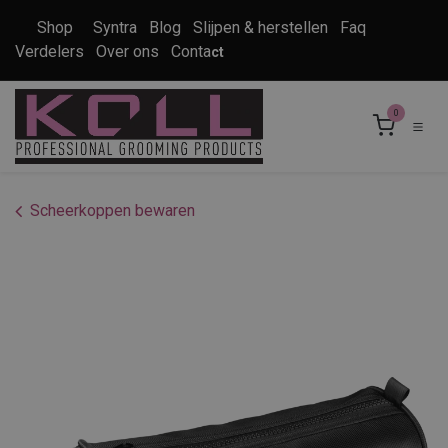
Overslaan naar inhoud
Shop
Syntra
Blog
Slijpen & herstellen
Faq
Verdelers
Over ons
Conta
ct
0
Scheerkoppen bewaren