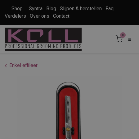
Overslaan naar inhoud
Shop
Syntra
Blog
Slijpen & herstellen
Faq
Verdelers
Over ons
Conta
ct
0
Enkel effileer