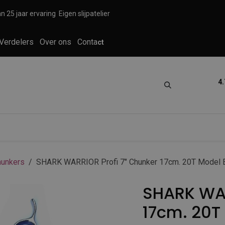
n 25 jaar ervaring
Eigen slijpatelier
Verdelers
Over ons
Conta
ct
4.
tica
Grooming
Knippen en scheren
unkers
SHARK WARRIOR Profi 7" Chunker 17cm. 20T Model
SHARK WAR
17cm. 20T