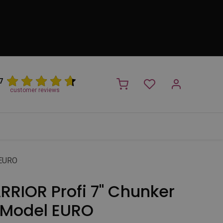
7
customer reviews
PROMO
NIEUW!
Trimsalon
Merken
Outlet
Nieuw
 EURO
RIOR Profi 7" Chunker
 Model EURO