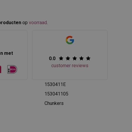
producten
op
voorraad
.​
en met
0.0
customer reviews
1530411E
153041105
Chunkers