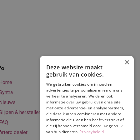
×
Deze website maakt
fo
Verzenden en
gebruik van cookies.
betalen
Home
We gebruiken cookies om inhoud en
Online betalen
advertenties te personaliseren en om ons
Syntra
verkeer te analyseren. We delen ook
Retourneren
Nieuws
informatie over uw gebruik van onze site
met onze advertentie- en analysepartners,
Algemene
Slijpen & herstellen
die deze kunnen combineren met andere
voorwaarden
informatie die u aan hen heeft verstrekt of
FAQ
Privacy & Cookie
die zij hebben verzameld door uw gebruik
van hun diensten.
Privacybeleid
Artero dealer
policy