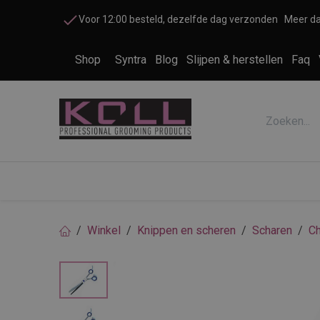
Overslaan naar inhoud
Voor 12:00 besteld, dezelfde dag verzonden
Meer da
Shop
Syntra
Blog
Slijpen & herstellen
Faq
Accessoires honden en katten
Cosme
Winkel
Knippen en scheren
Scharen
Ch