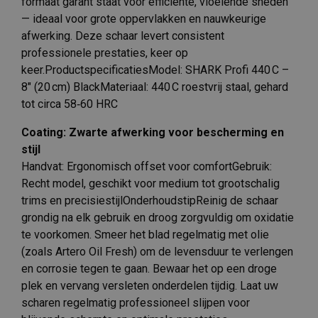
formaat garant staat voor efficiënte, vloeiende sneden
— ideaal voor grote oppervlakken en nauwkeurige
afwerking. Deze schaar levert consistent
professionele prestaties, keer op
keer.ProductspecificatiesModel: SHARK Profi 440 C –
8″ (20 cm) BlackMateriaal: 440 C roestvrij staal, gehard
tot circa 58‑60 HRC
Coating: Zwarte afwerking voor bescherming en
stijl
Handvat: Ergonomisch offset voor comfortGebruik:
Recht model, geschikt voor medium tot grootschalig
trims en precisiestijlOnderhoudstipReinig de schaar
grondig na elk gebruik en droog zorgvuldig om oxidatie
te voorkomen. Smeer het blad regelmatig met olie
(zoals Artero Oil Fresh) om de levensduur te verlengen
en corrosie tegen te gaan. Bewaar het op een droge
plek en vervang versleten onderdelen tijdig. Laat uw
scharen regelmatig professioneel slijpen voor