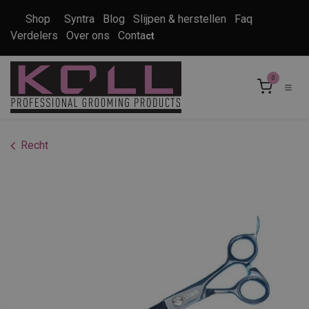
Overslaan naar inhoud
Shop
Syntra
Blog
Slijpen & herstellen
Faq
Verdelers
Over ons
Conta
ct
0
Recht