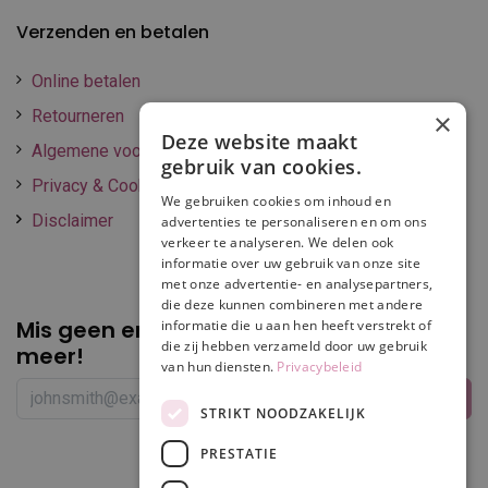
Verzenden en betalen
Online betalen
Retourneren
×
Deze website maakt
Algemene voorwaarden
gebruik van cookies.
Privacy & Cookie policy
We gebruiken cookies om inhoud en
Disclaimer
advertenties te personaliseren en om ons
verkeer te analyseren. We delen ook
informatie over uw gebruik van onze site
met onze advertentie- en analysepartners,
die deze kunnen combineren met andere
Mis geen enkele
promotie of korting
informatie die u aan hen heeft verstrekt of
die zij hebben verzameld door uw gebruik
meer!
van hun diensten.
Privacybeleid
STRIKT NOODZAKELIJK
PRESTATIE
Volg ons