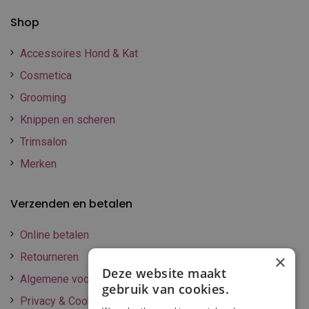
Shop
Accessoires Hond & Kat
Cosmetica
Grooming
Knippen en scheren
Trimsalon
Merken
Verzenden en betalen
Online betalen
Retourneren
×
Deze website maakt
Algemene voorwaarden
gebruik van cookies.
Privacy & Cookie policy