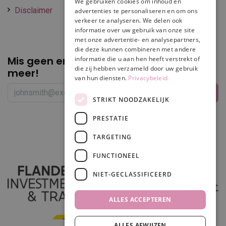
We gebruiken cookies om inhoud en
Disclaimer
advertenties te personaliseren en om ons
verkeer te analyseren. We delen ook
informatie over uw gebruik van onze site
met onze advertentie- en analysepartners,
die deze kunnen combineren met andere
Mis geen enkele
promotie of korting
informatie die u aan hen heeft verstrekt of
die zij hebben verzameld door uw gebruik
meer!
van hun diensten.
Privacybeleid
STRIKT NOODZAKELIJK
PRESTATIE
Volg ons
TARGETING
FUNCTIONEEL
NIET-GECLASSIFICEERD
ALLES ACCEPTEREN
ALLES AFWIJZEN