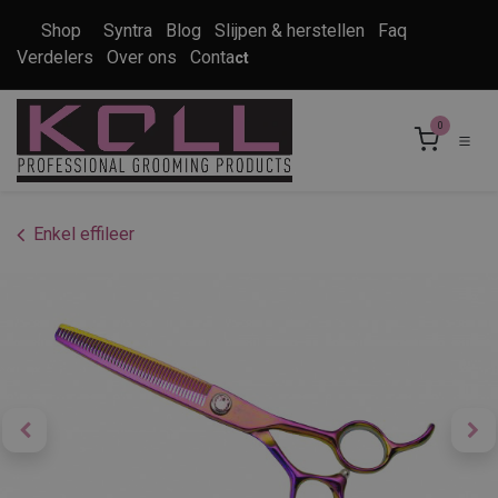
Overslaan naar inhoud
Shop
Syntra
Blog
Slijpen & herstellen
Faq
Verdelers
Over ons
Conta
ct
0
Enkel effileer