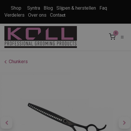
Overslaan naar inhoud
Shop
Syntra
Blog
Slijpen & herstellen
Faq
Verdelers
Over ons
Conta
ct
0
Chunkers