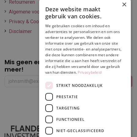
Retourneren
×
Deze website maakt
Algemene voorwaarden
gebruik van cookies.
Privacy & Cookie policy
We gebruiken cookies om inhoud en
Disclaimer
advertenties te personaliseren en om ons
verkeer te analyseren. We delen ook
informatie over uw gebruik van onze site
met onze advertentie- en analysepartners,
die deze kunnen combineren met andere
Mis geen enkele
promotie of korting
informatie die u aan hen heeft verstrekt of
die zij hebben verzameld door uw gebruik
meer!
van hun diensten.
Privacybeleid
STRIKT NOODZAKELIJK
PRESTATIE
Volg ons
TARGETING
FUNCTIONEEL
NIET-GECLASSIFICEERD