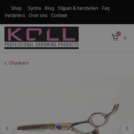
Overslaan naar inhoud
Shop
Syntra
Blog
Slijpen & herstellen
Faq
Verdelers
Over ons
Conta
ct
0
Chunkers