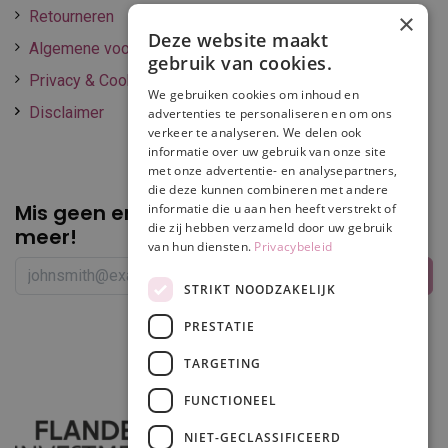
Retourneren
×
Deze website maakt
Algemene voorwaarden
gebruik van cookies.
Privacy & Cookie policy
We gebruiken cookies om inhoud en
Disclaimer
advertenties te personaliseren en om ons
verkeer te analyseren. We delen ook
informatie over uw gebruik van onze site
met onze advertentie- en analysepartners,
die deze kunnen combineren met andere
Mis geen enkele
promotie of korting
informatie die u aan hen heeft verstrekt of
die zij hebben verzameld door uw gebruik
meer!
van hun diensten.
Privacybeleid
STRIKT NOODZAKELIJK
PRESTATIE
Volg ons
TARGETING
FUNCTIONEEL
NIET-GECLASSIFICEERD