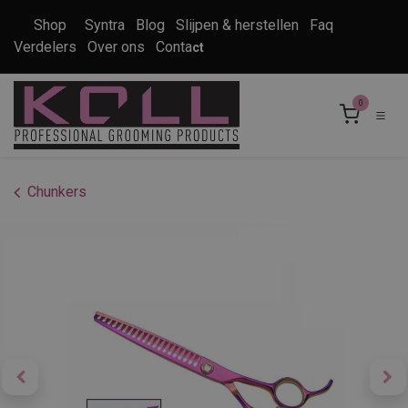
Overslaan naar inhoud
Shop
Syntra
Blog
Slijpen & herstellen
Faq
Verdelers
Over ons
Conta
ct
0
Chunkers