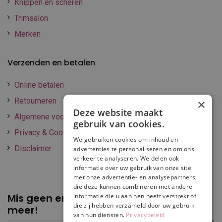
Knippen en scheren
Trimsalon
Merken
Verzenden en betalen
Online betalen
Retourneren
×
Deze website maakt
Algemene voorwaarden
gebruik van cookies.
Privacy & Cookie policy
We gebruiken cookies om inhoud en
Disclaimer
advertenties te personaliseren en om ons
verkeer te analyseren. We delen ook
informatie over uw gebruik van onze site
met onze advertentie- en analysepartners,
die deze kunnen combineren met andere
Mis geen enkele
promotie of korting
informatie die u aan hen heeft verstrekt of
die zij hebben verzameld door uw gebruik
meer!
van hun diensten.
Privacybeleid