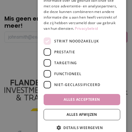
informatie over uw gebruik van onze site
met onze advertentie- en analysepartners,
die deze kunnen combineren met andere
Mis geen enkele
promotie of korting
informatie die u aan hen heeft verstrekt of
die zij hebben verzameld door uw gebruik
meer!
van hun diensten.
Privacybeleid
STRIKT NOODZAKELIJK
PRESTATIE
Volg ons
TARGETING
FUNCTIONEEL
NIET-GECLASSIFICEERD
ALLES ACCEPTEREN
ALLES AFWIJZEN
In winkelwagen
DETAILS WEERGEVEN
0