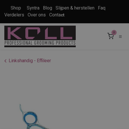
Overslaan naar inhoud
Shop
Syntra
Blog
Slijpen & herstellen
Faq
Verdelers
Over ons
Conta
ct
0
Linkshandig - Effileer