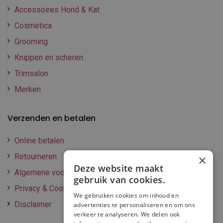
Accessoires Hond & Kat
Cosmetica
Grooming
Knippen en scheren
Trimsalon
Merken
Verzenden en betalen
Online betalen
Retourneren
×
Deze website maakt
Algemene voorwaarden
gebruik van cookies.
Privacy & Cookie policy
We gebruiken cookies om inhoud en
Disclaimer
advertenties te personaliseren en om ons
verkeer te analyseren. We delen ook