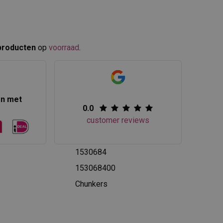
producten
op
voorraad
.​
en met
0.0
customer reviews
1530684
153068400
Chunkers