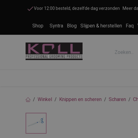
Overslaan naar inhoud
Voor 12:00 besteld, dezelfde dag verzonden
Meer da
Shop
Syntra
Blog
Slijpen & herstellen
Faq
Accessoires honden en katten
Cosme
Winkel
Knippen en scheren
Scharen
Ch