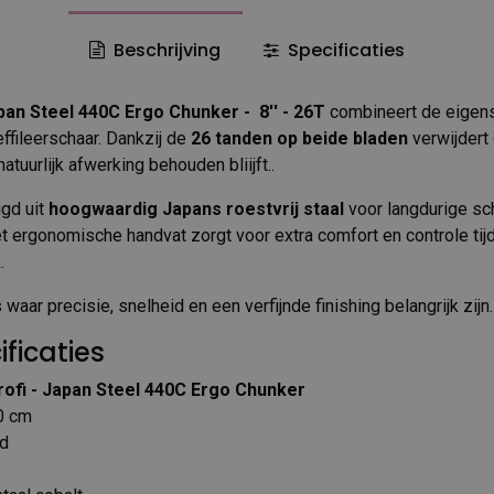
Beschrijving
Specificaties
pan Steel 440C Ergo Chunker - 8'' - 26T
combineert de eigen
ffileerschaar. Dankzij de
26 tanden op beide bladen
verwijdert
natuurlijk afwerking behouden bliijft..
igd uit
hoogwaardig Japans roestvrij staal
voor langdurige sc
t ergonomische handvat zorgt voor extra comfort en controle tij
.
waar precisie, snelheid en een verfijnde finishing belangrijk zijn.
ficaties
ofi - Japan Steel 440C Ergo Chunker
20 cm
ad