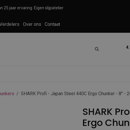
n 25 jaar ervaring
Eigen slijpatelier
Verdelers
Over ons
Conta
ct
4.
tica
Grooming
Knippen en scheren
unkers
SHARK Profi - Japan Steel 440C Ergo Chunker - 8'' - 
SHARK Pro
Ergo Chunk