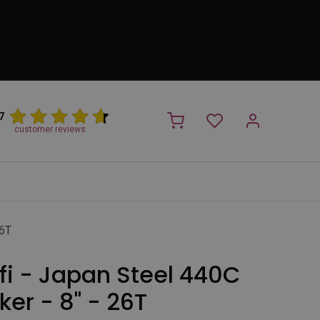
7
customer reviews
PROMO
NIEUW!
Trimsalon
Merken
Outlet
Nieuw
26T
fi - Japan Steel 440C
er - 8'' - 26T