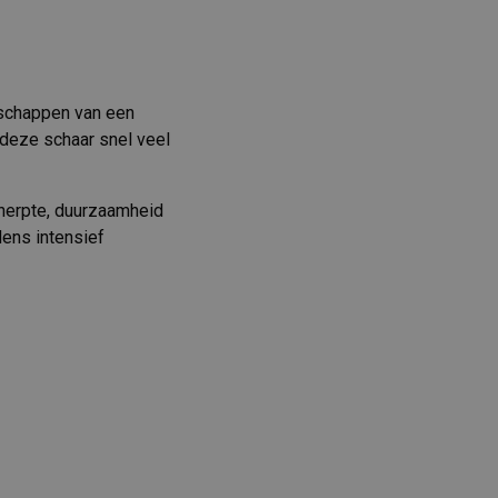
schappen van een
 deze schaar snel veel
herpte, duurzaamheid
dens intensief