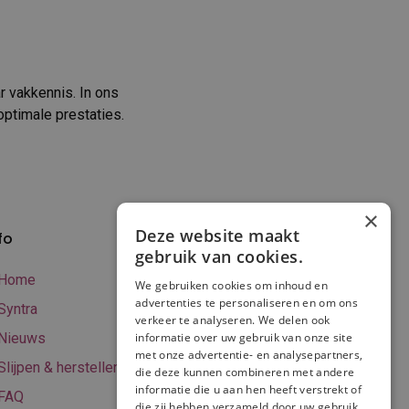
r vakkennis. In ons
ptimale prestaties.
×
Deze website maakt
fo
Verzenden en
gebruik van cookies.
betalen
Home
We gebruiken cookies om inhoud en
Online betalen
advertenties te personaliseren en om ons
Syntra
verkeer te analyseren. We delen ook
Retourneren
Nieuws
informatie over uw gebruik van onze site
met onze advertentie- en analysepartners,
Algemene
Slijpen & herstellen
die deze kunnen combineren met andere
voorwaarden
informatie die u aan hen heeft verstrekt of
FAQ
Privacy & Cookie
die zij hebben verzameld door uw gebruik