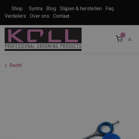
Overslaan naar inhoud
Shop
Syntra
Blog
Slijpen & herstellen
Faq
Verdelers
Over ons
Conta
ct
0
Recht