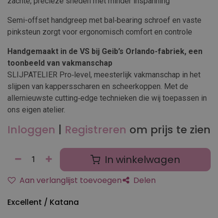
zachte, precieze sneden met minder inspanning
Semi-offset handgreep met bal‑bearing schroef en vaste
pinksteun zorgt voor ergonomisch comfort en controle
Handgemaakt in de VS bij Geib’s Orlando-fabriek, een
toonbeeld van vakmanschap
SLIJPATELIER Pro‑level, meesterlijk vakmanschap in het
slijpen van kappersscharen en scheerkoppen. Met de
allernieuwste cutting‑edge technieken die wij toepassen in
ons eigen atelier.
Inloggen
|
Registreren
om prijs te zien
In winkelwagen
Aan verlanglijst toevoegen
Delen
Excellent / Katana