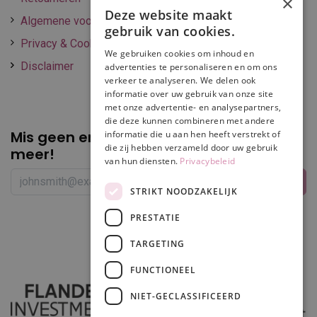
×
Deze website maakt
Algemene voorwaarden
gebruik van cookies.
Privacy & Cookie policy
We gebruiken cookies om inhoud en
Disclaimer
advertenties te personaliseren en om ons
verkeer te analyseren. We delen ook
informatie over uw gebruik van onze site
met onze advertentie- en analysepartners,
die deze kunnen combineren met andere
Mis geen enkele
promotie of korting
informatie die u aan hen heeft verstrekt of
die zij hebben verzameld door uw gebruik
meer!
van hun diensten.
Privacybeleid
STRIKT NOODZAKELIJK
PRESTATIE
Volg ons
TARGETING
FUNCTIONEEL
NIET-GECLASSIFICEERD