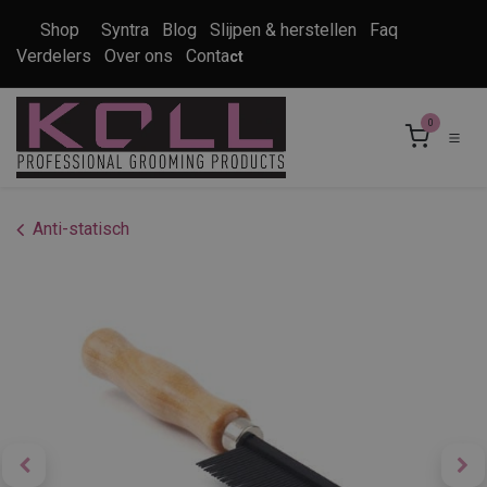
Overslaan naar inhoud
Shop
Syntra
Blog
Slijpen & herstellen
Faq
Verdelers
Over ons
Conta
ct
0
Anti-statisch