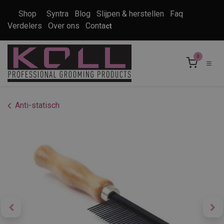
Overslaan naar inhoud
Shop
Syntra
Blog
Slijpen & herstellen
Faq
Verdelers
Over ons
Conta
ct
0
Anti-statisch