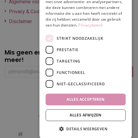
Algemene voorwaarden
met onze advertentie- en analysepartners,
die deze kunnen combineren met andere
Privacy & Cookie policy
informatie die u aan hen heeft verstrekt of
die zij hebben verzameld door uw gebruik
Disclaimer
van hun diensten.
Privacybeleid
STRIKT NOODZAKELIJK
PRESTATIE
Mis geen enkele
promotie of korting
meer!
TARGETING
FUNCTIONEEL
NIET-GECLASSIFICEERD
Volg ons
ALLES ACCEPTEREN
ALLES AFWIJZEN
In winkelwagen
DETAILS WEERGEVEN
0