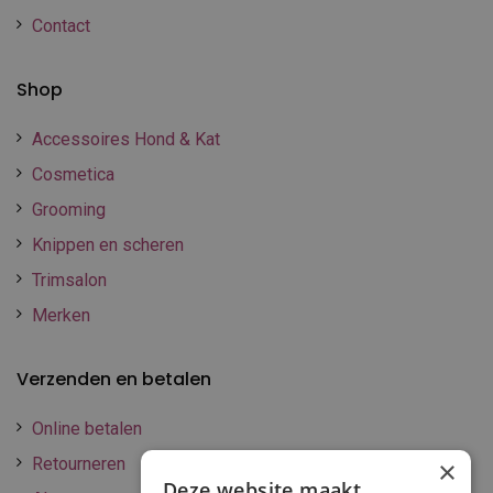
Contact
Shop
Accessoires Hond & Kat
Cosmetica
Grooming
Knippen en scheren
Trimsalon
Merken
Verzenden en betalen
Online betalen
Retourneren
×
Deze website maakt