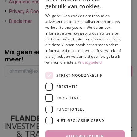
Algemene voorwaarden
gebruik van cookies.
Privacy & Cookie policy
We gebruiken cookies om inhoud en
Disclaimer
advertenties te personaliseren en om ons
verkeer te analyseren. We delen ook
informatie over uw gebruik van onze site
met onze advertentie- en analysepartners,
die deze kunnen combineren met andere
Mis geen enkele
promotie of korting
informatie die u aan hen heeft verstrekt of
die zij hebben verzameld door uw gebruik
meer!
van hun diensten.
Privacybeleid
STRIKT NOODZAKELIJK
PRESTATIE
Volg ons
TARGETING
FUNCTIONEEL
NIET-GECLASSIFICEERD
ALLES ACCEPTEREN