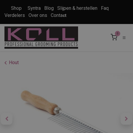
Overslaan naar inhoud
Shop
Syntra
Blog
Slijpen & herstellen
Faq
Verdelers
Over ons
Conta
ct
0
Hout