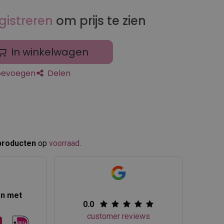
gistreren
om prijs te zien
In winkelwagen
toevoegen
Delen
producten
op
voorraad
.​
en met
0.0
customer reviews