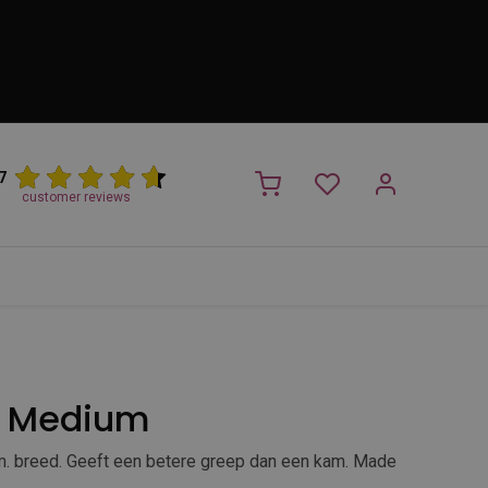
7
customer reviews
PROMO
NIEUW!
Trimsalon
Merken
Outlet
Nieuw
h Medium
m. breed. Geeft een betere greep dan een kam. Made