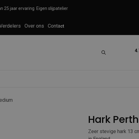
n 25 jaar ervaring
Eigen slijpatelier
Verdelers
Over ons
Conta
ct
4.
tica
Grooming
Knippen en scheren
Medium
Hark Pert
Zeer stevige hark 13 c
in England.