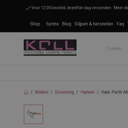
Overslaan naar inhoud
Voor 12:00 besteld, dezelfde dag verzonden
Meer da
Shop
Syntra
Blog
Slijpen & herstellen
Faq
Accessoires honden en katten
Cosme
Winkel
Grooming
Harken
Hark Perth 