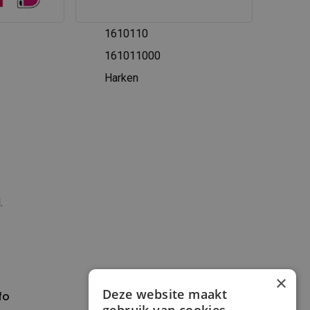
1610110
161011000
Harken
.
×
Deze website maakt
fo
Verzenden en
betalen