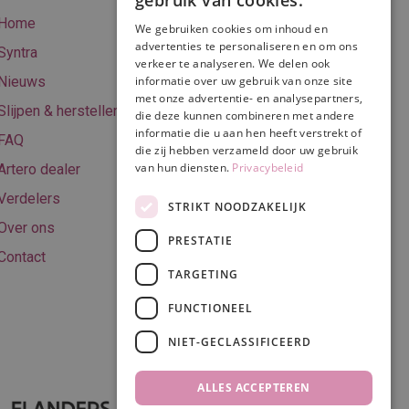
gebruik van cookies.
Home
We gebruiken cookies om inhoud en
Online betalen
advertenties te personaliseren en om ons
Syntra
verkeer te analyseren. We delen ook
Retourneren
Nieuws
informatie over uw gebruik van onze site
met onze advertentie- en analysepartners,
Algemene
Slijpen & herstellen
die deze kunnen combineren met andere
voorwaarden
informatie die u aan hen heeft verstrekt of
FAQ
Privacy & Cookie
die zij hebben verzameld door uw gebruik
van hun diensten.
Privacybeleid
Artero dealer
policy
Verdelers
Disclaimer
STRIKT NOODZAKELIJK
Over ons
PRESTATIE
Contact
TARGETING
Volg ons
FUNCTIONEEL
NIET-GECLASSIFICEERD
ALLES ACCEPTEREN