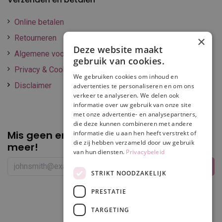
Online betalen
Retourneren
×
Deze website maakt
Algemene voorwaarden
gebruik van cookies.
Privacy & Cookie policy
We gebruiken cookies om inhoud en
Disclaimer
advertenties te personaliseren en om ons
verkeer te analyseren. We delen ook
informatie over uw gebruik van onze site
met onze advertentie- en analysepartners,
die deze kunnen combineren met andere
Mis geen enkele
promotie of korting
informatie die u aan hen heeft verstrekt of
die zij hebben verzameld door uw gebruik
meer!
van hun diensten.
Privacybeleid
STRIKT NOODZAKELIJK
PRESTATIE
Volg ons
TARGETING