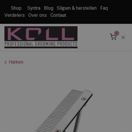
Overslaan naar inhoud
Shop
Syntra
Blog
Slijpen & herstellen
Faq
Verdelers
Over ons
Conta
ct
0
Harken