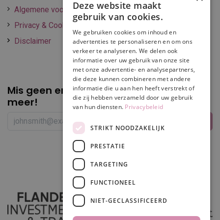
Deze website maakt
Algemene voorwaarden
gebruik van cookies.
Privacy & Cookie policy
We gebruiken cookies om inhoud en
Disclaimer
advertenties te personaliseren en om ons
verkeer te analyseren. We delen ook
informatie over uw gebruik van onze site
met onze advertentie- en analysepartners,
die deze kunnen combineren met andere
Mis geen enkele
promotie of korting
informatie die u aan hen heeft verstrekt of
die zij hebben verzameld door uw gebruik
meer!
van hun diensten.
Privacybeleid
STRIKT NOODZAKELIJK
PRESTATIE
Volg ons
TARGETING
FUNCTIONEEL
NIET-GECLASSIFICEERD