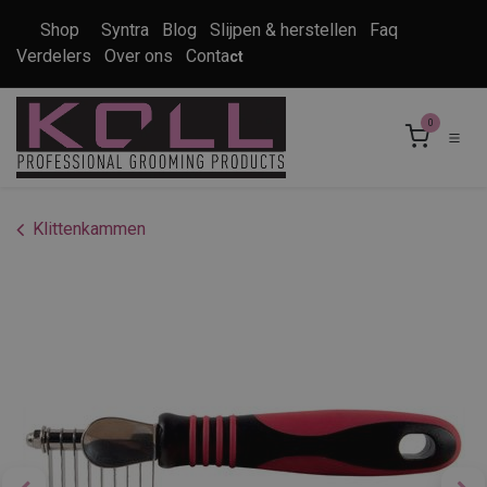
Overslaan naar inhoud
Shop
Syntra
Blog
Slijpen & herstellen
Faq
Verdelers
Over ons
Conta
ct
0
Klittenkammen