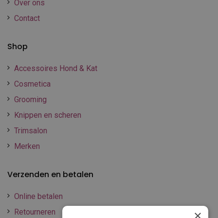
Over ons
Contact
Shop
Accessoires Hond & Kat
Cosmetica
Grooming
Knippen en scheren
Trimsalon
Merken
Verzenden en betalen
Online betalen
Retourneren
×