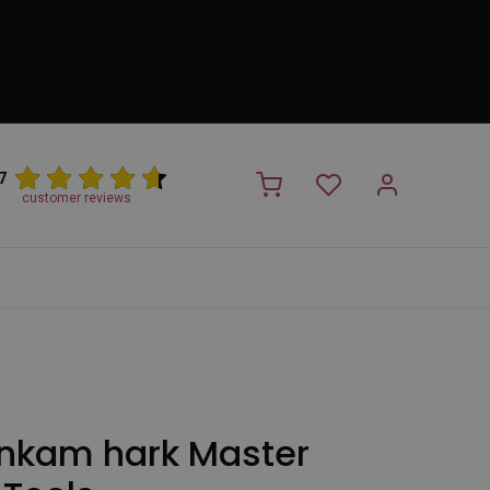
7
customer reviews
PROMO
NIEUW!
Trimsalon
Merken
Outlet
Nieuw
enkam hark Master