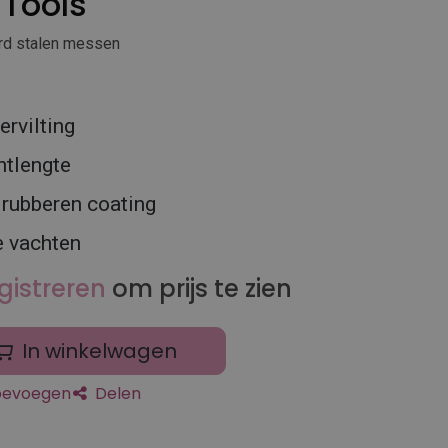
Tools
ard stalen messen
ervilting
htlengte
 rubberen coating
ne vachten
gistreren
om prijs te zien
In winkelwagen
toevoegen
Delen