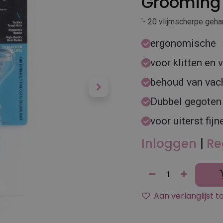
Grooming 
'- 20 vlijmscherpe geh
ergonomische
voor klitten en v
behoud van vac
Dubbel gegoten
voor uiterst fij
Inloggen
|
Re
Aan verlanglijst 