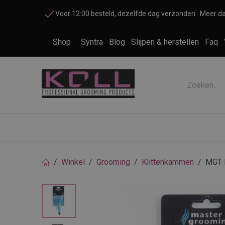
Overslaan naar inhoud
Voor 12:00 besteld, dezelfde dag verzonden
Meer da
Shop
Syntra
Blog
Slijpen & herstellen
Faq
Accessoires honden en katten
Cosme
Winkel
Grooming
Klittenkammen
MGT K