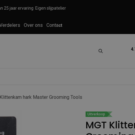
n 25 jaar ervaring
Eigen slijpatelier
Verdelers
Over ons
Conta
ct
4.
tica
Grooming
Knippen en scheren
littenkam hark Master Grooming Tools
Uitverkoop
MGT Klitt