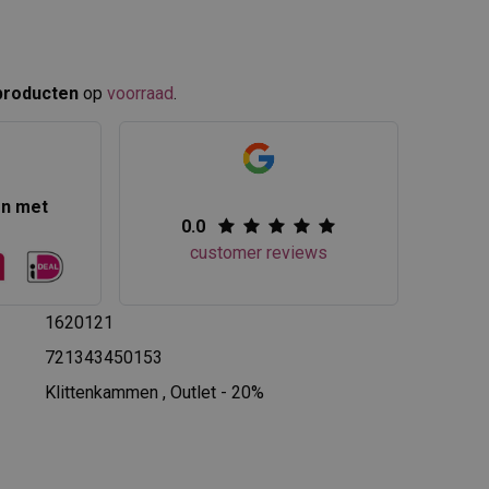
producten
op
voorraad
.​
en met
0.0
customer reviews
1620121
721343450153
Klittenkammen
,
Outlet - 20%