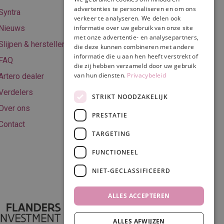
Online betalen
advertenties te personaliseren en om ons
Syntra
verkeer te analyseren. We delen ook
Retourneren
Nieuws
informatie over uw gebruik van onze site
met onze advertentie- en analysepartners,
Algemene
Slijpen & herstellen
die deze kunnen combineren met andere
voorwaarden
informatie die u aan hen heeft verstrekt of
FAQ
Privacy & Cookie
die zij hebben verzameld door uw gebruik
van hun diensten.
Privacybeleid
Artero dealer
policy
Verdelers
Disclaimer
STRIKT NOODZAKELIJK
Over ons
PRESTATIE
Contact
TARGETING
Volg ons
FUNCTIONEEL
NIET-GECLASSIFICEERD
ALLES ACCEPTEREN
ALLES AFWIJZEN