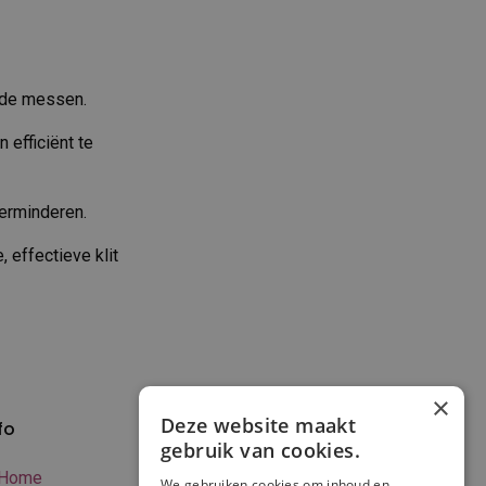
lde messen.
 efficiënt te
verminderen.
 effectieve klit
×
Deze website maakt
fo
Verzenden en
gebruik van cookies.
betalen
Home
We gebruiken cookies om inhoud en