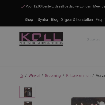
Overslaan naar inhoud
Voor 12:00 besteld, dezelfde dag verzonden
Meer da
Shop
Syntra
Blog
Slijpen & herstellen
Faq
Accessoires honden en katten
Cosme
Winkel
Grooming
Klittenkammen
Verva