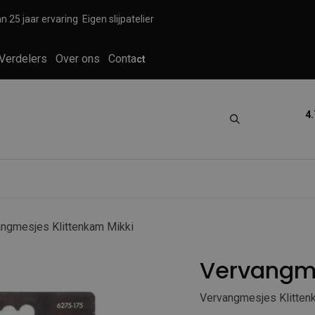
n 25 jaar ervaring
Eigen slijpatelier
Verdelers
Over ons
Conta
ct
4.
tica
Grooming
Knippen en scheren
ngmesjes Klittenkam Mikki
Vervangme
Vervangmesjes Klitten