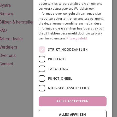
Online betalen
advertenties te personaliseren en om ons
Syntra
verkeer te analyseren. We delen ook
Retourneren
Nieuws
informatie over uw gebruik van onze site
met onze advertentie- en analysepartners,
Algemene
Slijpen & herstellen
die deze kunnen combineren met andere
voorwaarden
informatie die u aan hen heeft verstrekt of
FAQ
Privacy & Cookie
die zij hebben verzameld door uw gebruik
van hun diensten.
Privacybeleid
Artero dealer
policy
Verdelers
Disclaimer
STRIKT NOODZAKELIJK
Over ons
PRESTATIE
Contact
TARGETING
Volg ons
FUNCTIONEEL
NIET-GECLASSIFICEERD
ALLES ACCEPTEREN
ALLES AFWIJZEN