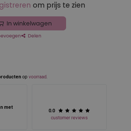
gistreren
om prijs te zien
In winkelwagen
toevoegen
Delen
producten
op
voorraad
.​
en met
0.0
customer reviews