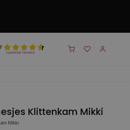
7
customer reviews
PROMO
NIEUW!
Trimsalon
Merken
Outlet
Nieuw
sjes Klittenkam Mikki
kam Mikki