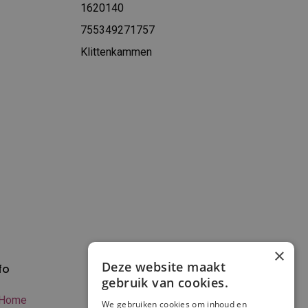
1620140
755349271757
Klittenkammen
×
Deze website maakt
fo
Verzenden en
gebruik van cookies.
betalen
Home
We gebruiken cookies om inhoud en