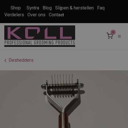
Overslaan naar inhoud
Shop
Syntra
Blog
Slijpen & herstellen
Faq
Verdelers
Over ons
Conta
ct
0
Deshedders