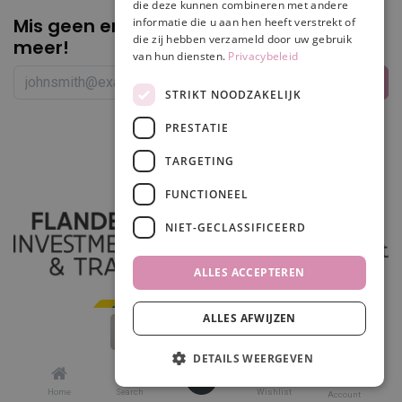
die deze kunnen combineren met andere
Mis geen enkele
promotie of korting
informatie die u aan hen heeft verstrekt of
die zij hebben verzameld door uw gebruik
meer!
van hun diensten.
Privacybeleid
STRIKT NOODZAKELIJK
PRESTATIE
Volg ons
TARGETING
FUNCTIONEEL
NIET-GECLASSIFICEERD
ALLES ACCEPTEREN
ALLES AFWIJZEN
In winkelwagen
DETAILS WEERGEVEN
0
Made in
odoo
by
scrollit
Home
Search
Wishlist
Account