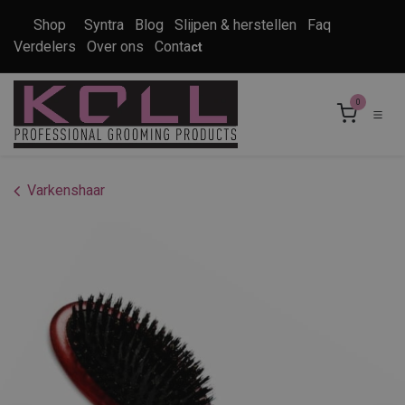
Overslaan naar inhoud
Shop
Syntra
Blog
Slijpen & herstellen
Faq
Verdelers
Over ons
Conta
ct
0
Varkenshaar