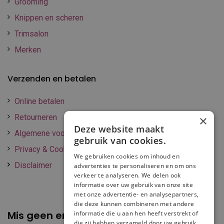
Grooming
Knippen en scheren
Trimsalon
Merken
Verzenden en betalen
Online betalen
Retourneren
×
Deze website maakt
Algemene voorwaarden
gebruik van cookies.
Privacy & Cookie policy
We gebruiken cookies om inhoud en
Disclaimer
advertenties te personaliseren en om ons
verkeer te analyseren. We delen ook
informatie over uw gebruik van onze site
met onze advertentie- en analysepartners,
die deze kunnen combineren met andere
Mis geen enkele
promotie of korting
informatie die u aan hen heeft verstrekt of
die zij hebben verzameld door uw gebruik