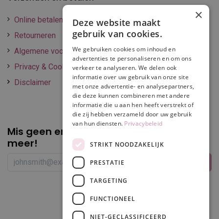
×
Online betalen
Deze website maakt
gebruik van cookies.
Retourneren
We gebruiken cookies om inhoud en
Algemene voorwaarden
advertenties te personaliseren en om ons
Privacy & Cookie policy
verkeer te analyseren. We delen ook
informatie over uw gebruik van onze site
Disclaimer
met onze advertentie- en analysepartners,
die deze kunnen combineren met andere
informatie die u aan hen heeft verstrekt of
die zij hebben verzameld door uw gebruik
van hun diensten.
Privacybeleid
Mis geen enkele
promotie of korting
meer!
STRIKT NOODZAKELIJK
PRESTATIE
TARGETING
Volg ons
FUNCTIONEEL
NIET-GECLASSIFICEERD