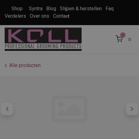
Overslaan naar inhoud
Shop
Syntra
Blog
Slijpen & herstellen
Faq
Verdelers
Over ons
Conta
ct
0
Alle producten