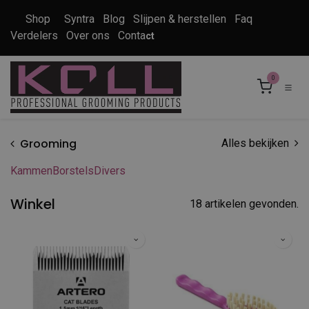
Overslaan naar inhoud
Shop
Syntra
Blog
Slijpen & herstellen
Faq
Verdelers
Over ons
Conta
ct
0
Grooming
Alles bekijken
Kammen
Borstels
Divers
Winkel
18 artikelen gevonden.