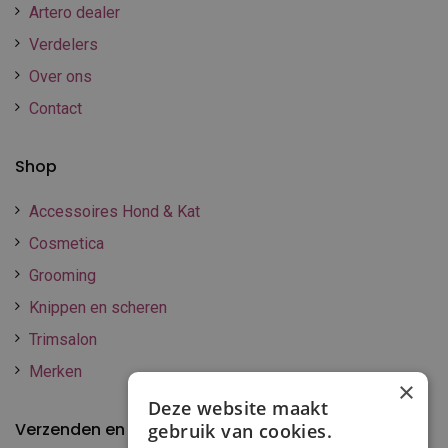
Artero dealer
Verdelers
Over ons
Contact
Shop
Accessoires Hond & Kat
Cosmetica
Grooming
Knippen en scheren
Trimsalon
Merken
×
Deze website maakt
Verzenden en betalen
gebruik van cookies.