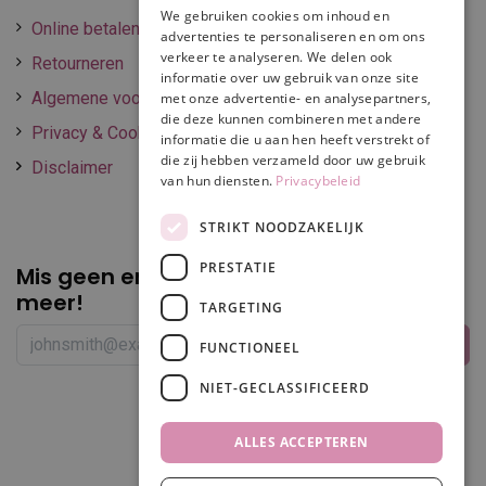
We gebruiken cookies om inhoud en
Online betalen
advertenties te personaliseren en om ons
verkeer te analyseren. We delen ook
Retourneren
informatie over uw gebruik van onze site
Algemene voorwaarden
met onze advertentie- en analysepartners,
die deze kunnen combineren met andere
Privacy & Cookie policy
informatie die u aan hen heeft verstrekt of
die zij hebben verzameld door uw gebruik
Disclaimer
van hun diensten.
Privacybeleid
STRIKT NOODZAKELIJK
PRESTATIE
Mis geen enkele
promotie of korting
meer!
TARGETING
FUNCTIONEEL
NIET-GECLASSIFICEERD
Volg ons
ALLES ACCEPTEREN