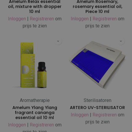
Amelum Relax essential
Amelum Rosemary,
oil, mixture with dropper
rosemary essential oil,
10 ml
Piece 10 ml
Inloggen
|
Registreren
om
Inloggen
|
Registreren
om
prijs te zien
prijs te zien
Aromatherapie
Sterilisatoren
Amelum Ylang Ylang
ARTERO UV-STERILISATOR
fragrant cananga
Inloggen
|
Registreren
om
essential oil 10 ml
prijs te zien
Inloggen
|
Registreren
om
prijs te zien