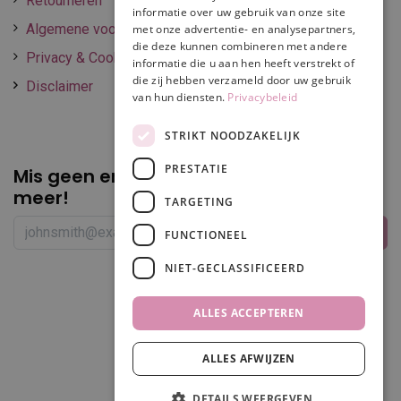
Retourneren
informatie over uw gebruik van onze site
Algemene voorwaarden
met onze advertentie- en analysepartners,
die deze kunnen combineren met andere
Privacy & Cookie policy
informatie die u aan hen heeft verstrekt of
die zij hebben verzameld door uw gebruik
Disclaimer
van hun diensten.
Privacybeleid
STRIKT NOODZAKELIJK
PRESTATIE
Mis geen enkele
promotie of korting
meer!
TARGETING
FUNCTIONEEL
NIET-GECLASSIFICEERD
Volg ons
ALLES ACCEPTEREN
ALLES AFWIJZEN
Filters
DETAILS WEERGEVEN