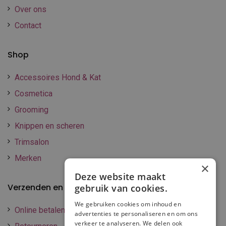
Over ons
Contact
Shop
Accessoires Hond & Kat
Cosmetica
Grooming
Knippen en scheren
Trimsalon
Merken
×
Deze website maakt
Verzenden en betalen
gebruik van cookies.
We gebruiken cookies om inhoud en
Online betalen
advertenties te personaliseren en om ons
verkeer te analyseren. We delen ook