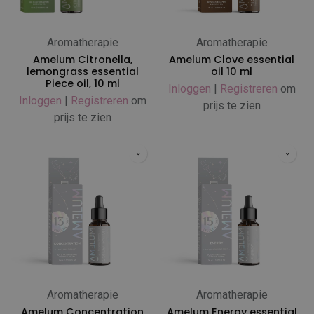
Aromatherapie
Aromatherapie
Amelum Citronella,
Amelum Clove essential
lemongrass essential
oil 10 ml
Piece oil, 10 ml
Inloggen
|
Registreren
om
Inloggen
|
Registreren
om
prijs te zien
prijs te zien
Aromatherapie
Aromatherapie
Amelum Concentration
Amelum Energy essential