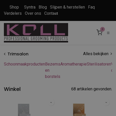
Overslaan naar inhoud
Shop
Syntra
Blog
Slijpen & herstellen
Faq
Verdelers
Over ons
Conta
ct
0
Trimsalon
Alles bekijken
Schoonmaakproducten
Bezems
Aromatherapie
Sterilisatoren
Va
en
cl
borstels
Winkel
68 artikelen gevonden.